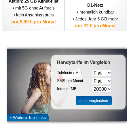
Aktion: 25 GB Allnet-Flat
D1-Netz
• mit 5G ohne Aufpreis
• monatlich kündbar
• kein Anschlusspreis
• Jedes Jahr 5 GB mehr
nur 9,99 € pro Monat
nur 22 € pro Monat
Handytarife
im Vergleich
Telefonie / Min:
SMS pro Monat:
Internet MB: