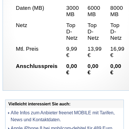
Daten (MB)
3000
6000
8000
MB
MB
MB
Netz
Top
Top
Top
D-
D-
D-
Netz
Netz
Netz
Mtl. Preis
9,99
13,99
16,99
€
€
€
Anschlusspreis
0,00
0,00
0,00
€
€
€
Vielleicht interessiert Sie auch:
Alle Infos zum Anbieter freenet MOBILE mit Tarifen,
News und Kontaktdaten.
Apple iPhone 8 bei mobilcom-debitel für 489 Euro