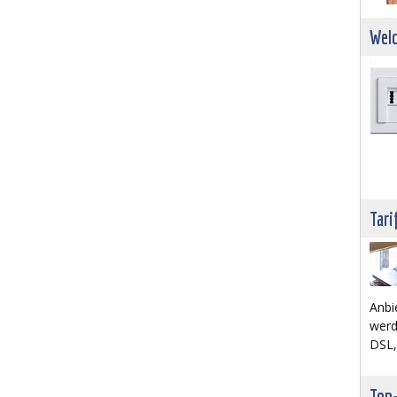
Welc
Tari
Anbi
werd
DSL,
Top