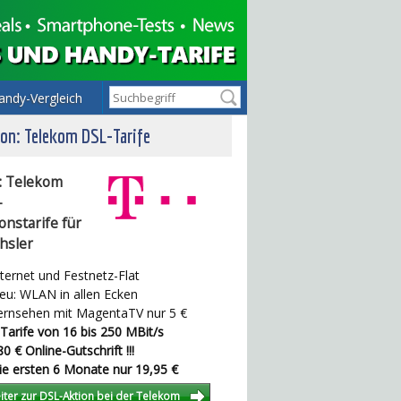
andy-Vergleich
on: Telekom DSL-Tarife
: Telekom
-
onstarife für
hsler
ternet und Festnetz-Flat
u: WLAN in allen Ecken
rnsehen mit MagentaTV nur 5 €
Tarife von 16 bis 250 MBit/s
0 € Online-Gutschrift !!!
e ersten 6 Monate nur 19,95 €
iter zur DSL-Aktion bei der Telekom