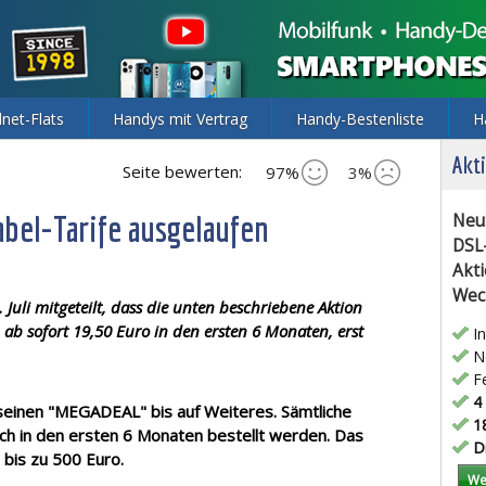
lnet-Flats
Handys mit Vertrag
Handy-Bestenliste
H
Akti
Seite bewerten:
97%
3%
abel-Tarife ausgelaufen
Neu
DSL
Akti
Wec
uli mitgeteilt, dass die unten beschriebene Aktion
n ab sofort 19,50 Euro in den ersten 6 Monaten, erst
In
Ne
Fe
4 
seinen "MEGADEAL" bis auf Weiteres. Sämtliche
18
ich in den ersten 6 Monaten bestellt werden. Das
Di
n bis zu 500 Euro.
We