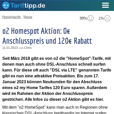
Handytarife
:
News
99%
1%
o2 Homespot Aktion: 0€
Anschlusspreis und 120€ Rabatt
11.01.2023
Chris
von
Seit März 2018 gibt es von o2 die "HomeSpot"-Tarife, mit
denen man auch ohne DSL-Anschluss schnell surfen
kann. Für diese oft auch "DSL via LTE" genannten Tarife
gibt es nun eine attraktive Preisaktion. Bis zum 17.
Januar 2023 können Neukunden für den Abschluss
eines o2 my Home Tarifes 120 Euro sparen. Außerdem
wird im Rahmen der Aktion der Anschlusspreis
gestrichen. Alle Infos zu dieser o2 Aktion gibt es hier.
Mit dem "o2 HomeSpot" kann man auch in Regionen ohne
klassischen DSL-Anschluss breitbandig im Internet surfen.