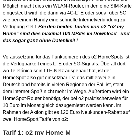
Möglich macht dies ein WLAN-Router, in den eine SIM-Karte
eingesteckt wird, die dann via 4G-LTE oder sogar über 5G
wie bei einem Handy eine schnelle Internetverbindung zur
Verfügung stellt.
Bei den beiden Tarifen von o2 "o2 my
Home" sind dies maximal 100 MBit/s im Download - und
das sogar ganz ohne Datenlimit !
Voraussetzung für das Funktionieren des o2 HomeSpots ist
die Verfügbarkeit eines LTE oder 5G-Signals. Überall dort,
wo Telefónica sein LTE-Netz ausgebaut hat, ist der
HomeSpot also gut einsetzbar. Da das mittlerweile in
Deutschland bereits in vielen Regionen der Fall ist, steht
dem Internet-Spaß nicht mehr im Wege. Außerdem wird ein
HomeSpot-Router benötigt, der bei o2 praktischerweise für
10 Euro im Monat gleich dazugemietet werden kann. Im
Rahmen der Aktion gibt es 120 Euro Neukunden-Rabatt auf
zwei HomeSport Tarife von o2:
Tarif 1: o2 my Home M