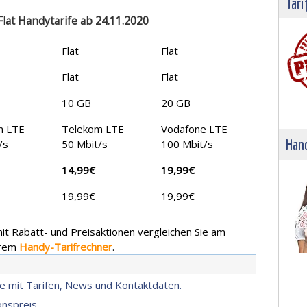
Tari
Flat Handytarife ab 24.11.2020
Flat
Flat
Flat
Flat
10 GB
20 GB
m LTE
Telekom LTE
Vodafone LTE
Hand
/s
50 Mbit/s
100 Mbit/s
14,99€
19,99€
19,99€
19,99€
 mit Rabatt- und Preisaktionen vergleichen Sie am
erem
Handy-Tarifrechner
.
.de mit Tarifen, News und Kontaktdaten.
onspreis