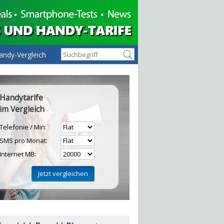
andy-Vergleich
Handytarife
im Vergleich
Telefonie / Min:
SMS pro Monat:
Internet MB:
H