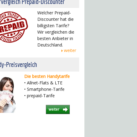
fvergleich Prepaid-Discounter
Welcher Prepaid-
Discounter hat die
billigsten Tarife?
Wir vergleichen die
besten Anbieter in
Deutschland.
weiter
y-Preisvergleich
Die besten Handytarife
• Allnet-Flats & LTE
• Smartphone-Tarife
• prepaid-Tarife
weiter