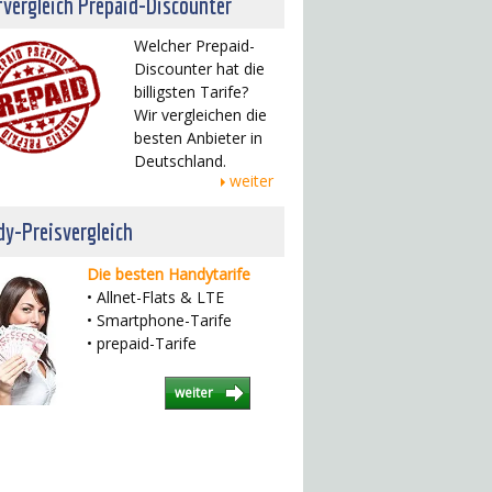
fvergleich Prepaid-Discounter
Welcher Prepaid-
Discounter hat die
billigsten Tarife?
Wir vergleichen die
besten Anbieter in
Deutschland.
weiter
y-Preisvergleich
Die besten Handytarife
• Allnet-Flats & LTE
• Smartphone-Tarife
• prepaid-Tarife
weiter