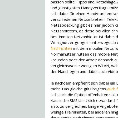
passen sollte. Tipps und Ratschläge 
und günstigsten Handyvertrags müsse
sich dabei für einen Handytarif entsc
verschiedenen Netzanbietern: Teleko
Netzabdeckung gibt es hier jedoch 
Netzanbietern, da diese bei allen ähnl
bestimmten Netzanbieter ist dabei di
Wenignutzer googeln unterwegs ab 
Nachrichten
mit dem mobilen Netz, w
Normalnutzer nutzen das mobile Net
Freunden oder der Arbeit dennoch au
vergleichsweise wenig im WLAN, wä
der Hand legen und dabei auch Video
Je nachdem empfiehlt sich dabei ein
mehr. Das gleiche gilt übrigens
auch 
sich auch die Option offenhalten sollt
klassische SMS lässt sich etwa durch
also, zu vergleichen. Einige Angebot
wenige Freiminuten, bei anderen hinge
die eigenen Bedürfnisse angepasst i