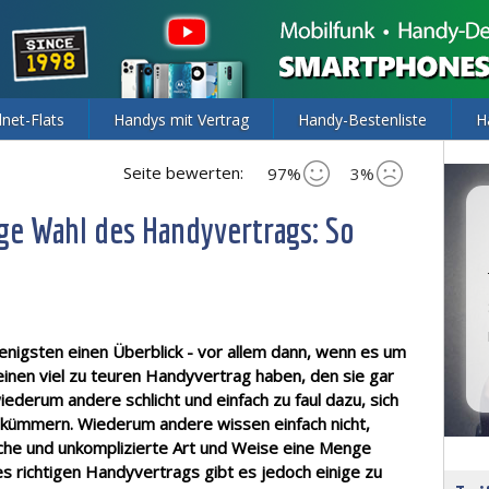
lnet-Flats
Handys mit Vertrag
Handy-Bestenliste
H
Seite bewerten:
97%
3%
ige Wahl des Handyvertrags: So
enigsten einen Überblick - vor allem dann, wenn es um
inen viel zu teuren Handyvertrag haben, den sie gar
iederum andere schlicht und einfach zu faul dazu, sich
u kümmern. Wiederum andere wissen einfach nicht,
ache und unkomplizierte Art und Weise eine Menge
s richtigen Handyvertrags gibt es jedoch einige zu