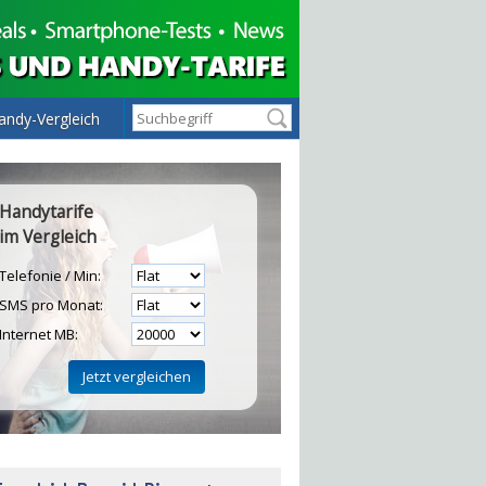
andy-Vergleich
Handytarife
im Vergleich
Telefonie / Min:
SMS pro Monat:
Internet MB:
H