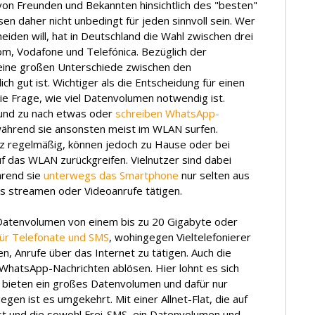
von Freunden und Bekannten hinsichtlich des "besten"
n daher nicht unbedingt für jeden sinnvoll sein. Wer
heiden will, hat in Deutschland die Wahl zwischen drei
m, Vodafone und Telefónica. Bezüglich der
keine großen Unterschiede zwischen den
ich gut ist. Wichtiger als die Entscheidung für einen
e Frage, wie viel Datenvolumen notwendig ist.
und zu nach etwas oder
schreiben WhatsApp-
ährend sie ansonsten meist im WLAN surfen.
z regelmäßig, können jedoch zu Hause oder bei
f das WLAN zurückgreifen. Vielnutzer sind dabei
hrend sie
unterwegs das Smartphone
nur selten aus
s streamen oder Videoanrufe tätigen.
 Datenvolumen von einem bis zu 20 Gigabyte oder
für Telefonate und SMS
, wohingegen Vieltelefonierer
en, Anrufe über das Internet zu tätigen. Auch die
 WhatsApp-Nachrichten ablösen. Hier lohnt es sich
e bieten ein großes Datenvolumen und dafür nur
gen ist es umgekehrt. Mit einer Allnet-Flat, die auf
st und die sowohl Frei-SMS, ein Datenvolumen und