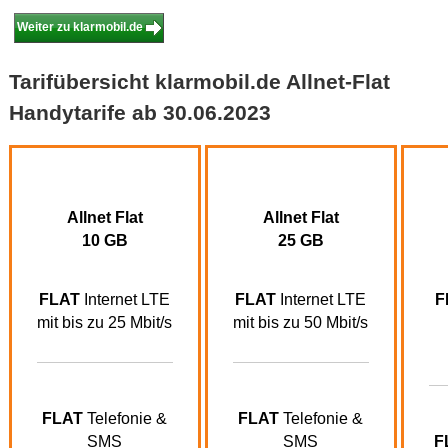
Weiter zu klarmobil.de
Tarifübersicht klarmobil.de Allnet-Flat
Handytarife ab 30.06.2023
Allnet Flat
Allnet Flat
10 GB
25 GB
FLAT
Internet LTE
FLAT
Internet LTE
F
mit bis zu 25 Mbit/s
mit bis zu 50 Mbit/s
FLAT
Telefonie &
FLAT
Telefonie &
SMS
SMS
F