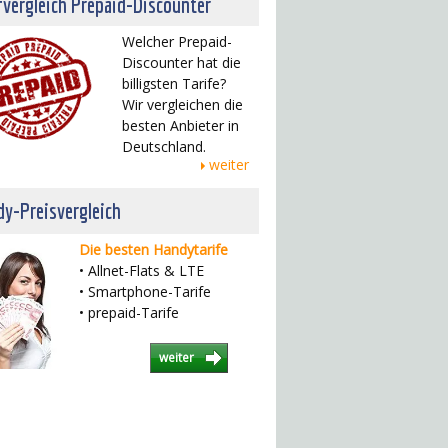
fvergleich Prepaid-Discounter
Welcher Prepaid-
Discounter hat die
billigsten Tarife?
Wir vergleichen die
besten Anbieter in
Deutschland.
weiter
y-Preisvergleich
Die besten Handytarife
• Allnet-Flats & LTE
• Smartphone-Tarife
• prepaid-Tarife
weiter