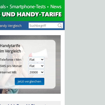
andy-Vergleich
Handytarife
im Vergleich
Telefonie / Min:
SMS pro Monat:
Internet MB:
H