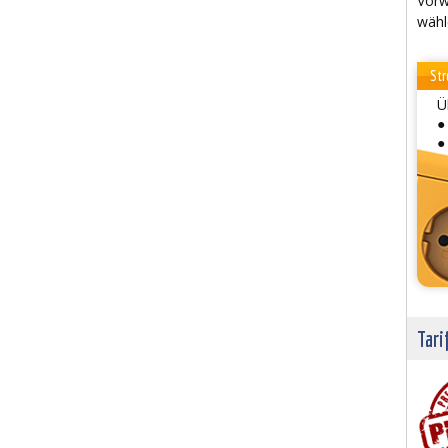
Vorw
wähl
Str
Ü
●
●
Tari