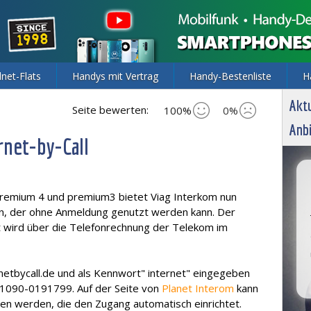
lnet-Flats
Handys mit Vertrag
Handy-Bestenliste
H
Aktu
Seite bewerten:
100%
0%
Anbi
rnet-by-Call
premium 4 und premium3 bietet Viag Interkom nun
an, der ohne Anmeldung genutzt werden kann. Der
et wird über die Telefonrechnung der Telekom im
etbycall.de und als Kennwort" internet" eingegeben
01090-0191799. Auf der Seite von
Planet Interom
kann
den werden, die den Zugang automatisch einrichtet.