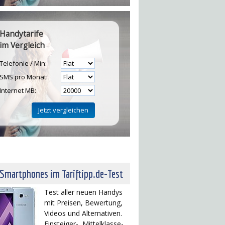
Handytarife
im Vergleich
Telefonie / Min:
SMS pro Monat:
Internet MB:
H
 Smartphones im Tariftipp.de-Test
Test aller neuen Handys
mit Preisen, Bewertung,
Videos und Alternativen.
Einsteiger-, Mittelklasse-