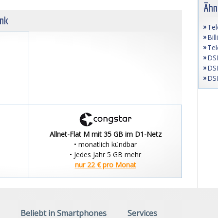
Ähn
unk
Tel
Bil
Tel
DSL
DSL
DSL
Allnet-Flat M mit 35 GB im D1-Netz
• monatlich kündbar
• Jedes Jahr 5 GB mehr
nur 22 € pro Monat
Beliebt in Smartphones
Services