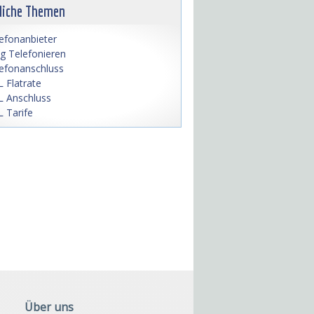
liche Themen
efonanbieter
lig Telefonieren
efonanschluss
 Flatrate
 Anschluss
 Tarife
Über uns