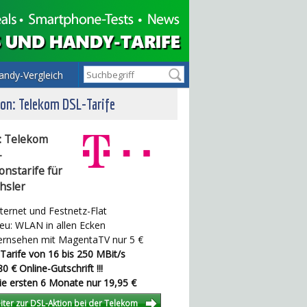
andy-Vergleich
on: Telekom DSL-Tarife
: Telekom
-
onstarife für
hsler
ternet und Festnetz-Flat
u: WLAN in allen Ecken
rnsehen mit MagentaTV nur 5 €
Tarife von 16 bis 250 MBit/s
0 € Online-Gutschrift !!!
e ersten 6 Monate nur 19,95 €
iter zur DSL-Aktion bei der Telekom