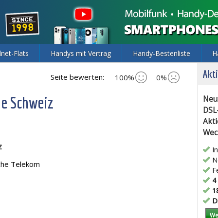
lnet-Flats
Handys mit Vertrag
Handy-Bestenliste
H
Akti
Seite bewerten:
100%
0%
die Schweiz
Neu
DSL
Akti
Wec
z
In
Ne
che Telekom
Fe
4 
18
Di
We