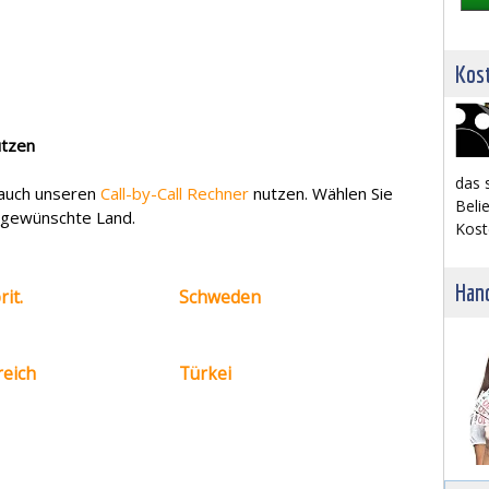
Kost
utzen
das 
e auch unseren
Call-by-Call Rechner
nutzen. Wählen Sie
Belie
s gewünschte Land.
Kost
Hand
it.
Schweden
reich
Türkei