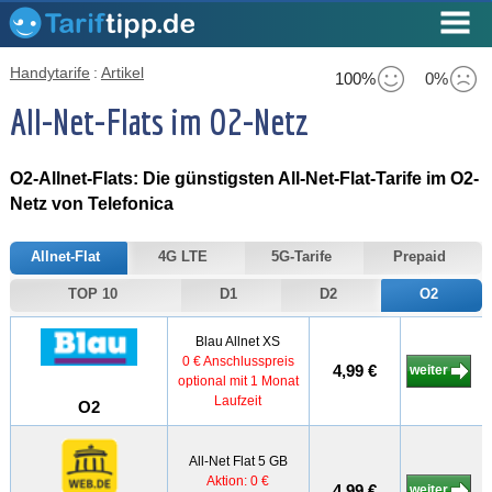
Handytarife
:
Artikel
100%
0%
All-Net-Flats im O2-Netz
O2-Allnet-Flats: Die günstigsten All-Net-
Flat-Tarife im O2-
Netz von Telefonica
Allnet-Flat
4G LTE
5G-Tarife
Prepaid
TOP 10
D1
D2
O2
Blau Allnet XS
0 € Anschlusspreis
4,99 €
weiter
optional mit 1 Monat
Laufzeit
O2
All-Net Flat 5 GB
Aktion: 0 €
4,99 €
weiter