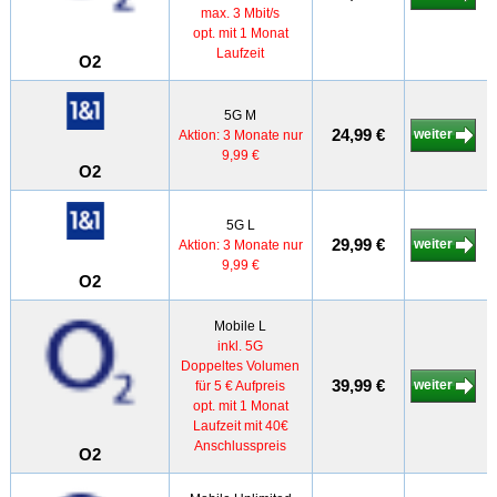
max. 3 Mbit/s
opt. mit 1 Monat
Laufzeit
O2
5G M
24,99 €
weiter
Aktion: 3 Monate nur
9,99 €
O2
5G L
29,99 €
weiter
Aktion: 3 Monate nur
9,99 €
O2
Mobile L
inkl. 5G
Doppeltes Volumen
39,99 €
weiter
für 5 € Aufpreis
opt. mit 1 Monat
Laufzeit mit 40€
Anschlusspreis
O2