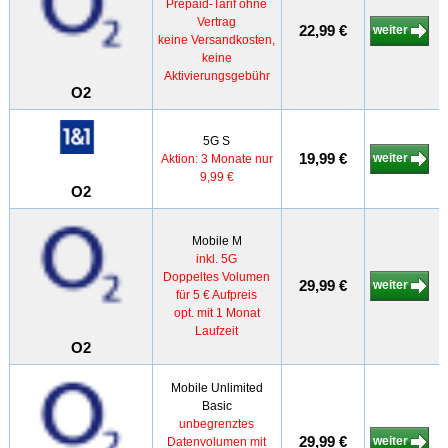
Prepaid-Tarif ohne
Vertrag
22,99 €
weiter
keine Versandkosten,
keine
Aktivierungsgebühr
O2
5G S
19,99 €
weiter
Aktion: 3 Monate nur
9,99 €
O2
Mobile M
inkl. 5G
Doppeltes Volumen
29,99 €
weiter
für 5 € Aufpreis
opt. mit 1 Monat
Laufzeit
O2
Mobile Unlimited
Basic
unbegrenztes
29,99 €
weiter
Datenvolumen mit