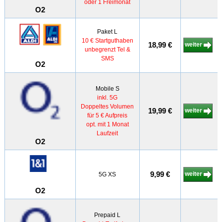
oder 1 Freimonat
O2
Paket L
10 € Startguthaben
18,99 €
weiter
unbegrenzt Tel &
SMS
O2
Mobile S
inkl. 5G
Doppeltes Volumen
19,99 €
weiter
für 5 € Aufpreis
opt. mit 1 Monat
Laufzeit
O2
9,99 €
weiter
5G XS
O2
Prepaid L