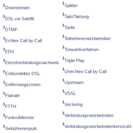
Splitter
Downstream
Takt/Taktung
DSL via Satellit
Tarife
DTMF
Teilnehmernetzbetreiber
Echtes Call by Call
Tonwahlverfahren
EDV
Triple Play
Einzelverbindungsnachweis
Unechtes Call by Call
Entbündeltes DSL
Upstream
Entfernungszonen
VDSL
Flatrate
Vectoring
FTTH
Verbindungsnetzbetreiber
Funkrufdienste
Verbindungsnetzbetreiberkennzahl
Gebührenimpuls