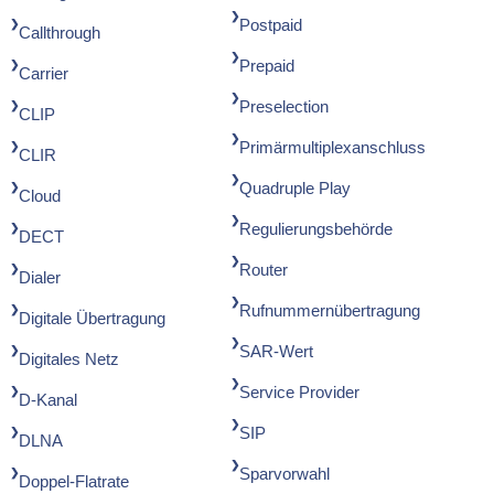
Postpaid
Callthrough
Prepaid
Carrier
Preselection
CLIP
Primärmultiplexanschluss
CLIR
Quadruple Play
Cloud
Regulierungsbehörde
DECT
Router
Dialer
Rufnummernübertragung
Digitale Übertragung
SAR-Wert
Digitales Netz
Service Provider
D-Kanal
SIP
DLNA
Sparvorwahl
Doppel-Flatrate