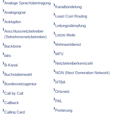
Analoge Sprachübertragung
Kanalbündelung
Analogsignal
Least Cost Routing
Anklopfen
Leitungsdämpfung
Anschlussnetzbetreiber
Letzte Meile
(Teilnehmernetzbetreiber)
Mehrwertdienst
Backbone
MFV
bit/s
Netzbetreiberkennzahl
B-Kanal
NGN (Next Generation Network)
Buchstabenwahl
NTBA
Bundesnetzagentur
Ortsnetz
Call by Call
PAL
Callback
Portierung
Calling Card