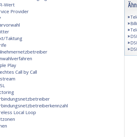
Ähn
R-Wert
rvice Provider
Tel
P
Bil
arvorwahl
Tel
itter
DSL
kt/Taktung
DSL
rife
DSL
ilnehmernetzbetreiber
nwahlverfahren
ple Play
echtes Call by Call
stream
SL
ctoring
rbindungsnetzbetreiber
rbindungsnetzbetreiberkennzahl
reless Local Loop
itzonen
nen