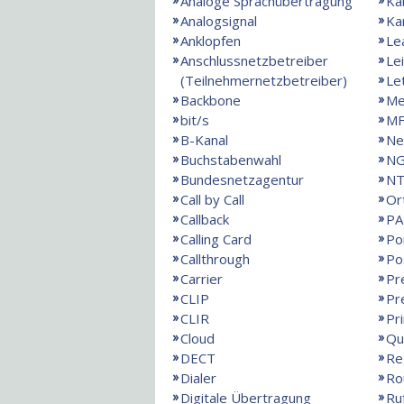
Analoge Sprachübertragung
Ka
Analogsignal
Ka
Anklopfen
Le
Anschlussnetzbetreiber
Le
(Teilnehmernetzbetreiber)
Le
Backbone
Me
bit/s
MF
B-Kanal
Ne
Buchstabenwahl
NG
Bundesnetzagentur
NT
Call by Call
Or
Callback
PA
Calling Card
Po
Callthrough
Po
Carrier
Pr
CLIP
Pr
CLIR
Pr
Cloud
Qu
DECT
Re
Dialer
Ro
Digitale Übertragung
Ru