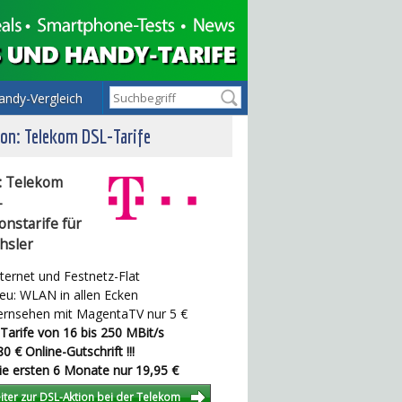
andy-Vergleich
on: Telekom DSL-Tarife
: Telekom
-
onstarife für
hsler
ternet und Festnetz-Flat
u: WLAN in allen Ecken
rnsehen mit MagentaTV nur 5 €
Tarife von 16 bis 250 MBit/s
0 € Online-Gutschrift !!!
e ersten 6 Monate nur 19,95 €
iter zur DSL-Aktion bei der Telekom