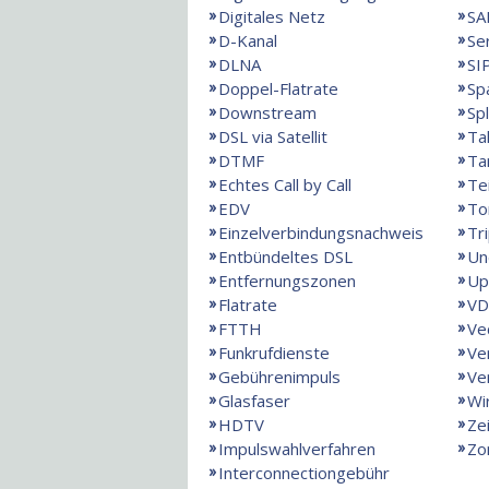
Digitales Netz
SA
D-Kanal
Se
DLNA
SI
Doppel-Flatrate
Sp
Downstream
Spl
DSL via Satellit
Ta
DTMF
Ta
Echtes Call by Call
Te
EDV
To
Einzelverbindungsnachweis
Tri
Entbündeltes DSL
Un
Entfernungszonen
Up
Flatrate
VD
FTTH
Ve
Funkrufdienste
Ve
Gebührenimpuls
Ve
Glasfaser
Wi
HDTV
Ze
Impulswahlverfahren
Zo
Interconnectiongebühr