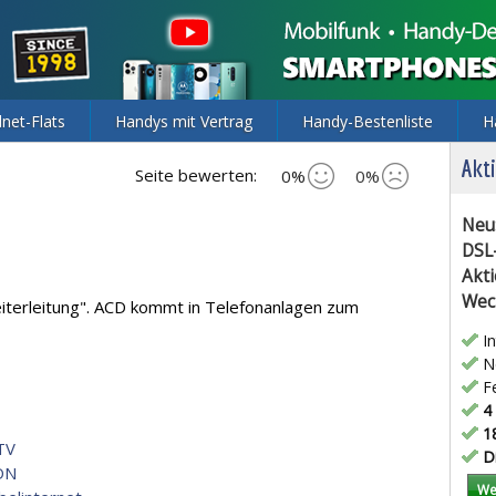
lnet-Flats
Handys mit Vertrag
Handy-Bestenliste
H
Akti
Seite bewerten:
0%
0%
Neu
DSL
Akti
Wec
eiterleitung". ACD kommt in Telefonanlagen zum
In
Ne
Fe
4 
18
TV
Di
DN
We