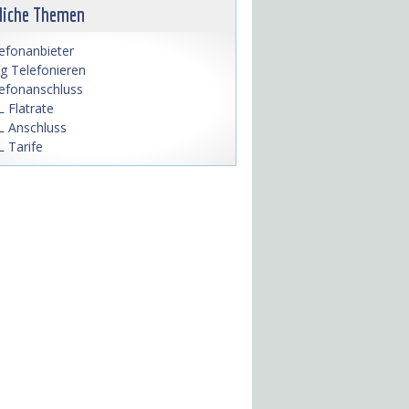
liche Themen
efonanbieter
lig Telefonieren
efonanschluss
 Flatrate
 Anschluss
 Tarife