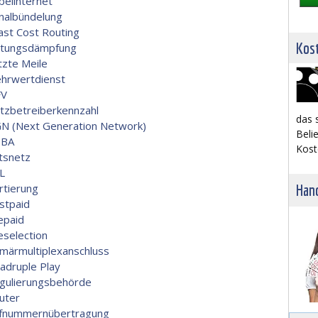
belinternet
nalbündelung
ast Cost Routing
Kost
itungsdämpfung
tzte Meile
hrwertdienst
V
tzbetreiberkennzahl
das 
N (Next Generation Network)
Belie
BA
Kost
tsnetz
L
rtierung
Hand
stpaid
epaid
eselection
imärmultiplexanschluss
adruple Play
gulierungsbehörde
uter
fnummernübertragung