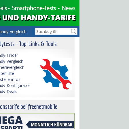
andy-Vergleich
ytests - Top-Links & Tools
dy-Finder
dy-Vergleich
eravergleich
tenliste
stellerinfos
dy-Konfigurator
dy-Deals
onstarife bei freenetmobile