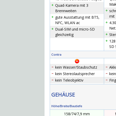
Mak
Quad-Kamera mit 3
Brennweiten
sch
mit
gute Ausstattung mit BT5,
NFC, WLAN ac
4.3
Netz
Dual-SIM und micro-SD
gleichzeitig
Ste
128
SD 
Contra
kein Wasser/Staubschutz
Akku
kein Stereolautsprecher
kei
kein Teleobjektiv
Fin
GEHÄUSE
Höhe/Breite/Bautiefe
158/74/7,9 mm