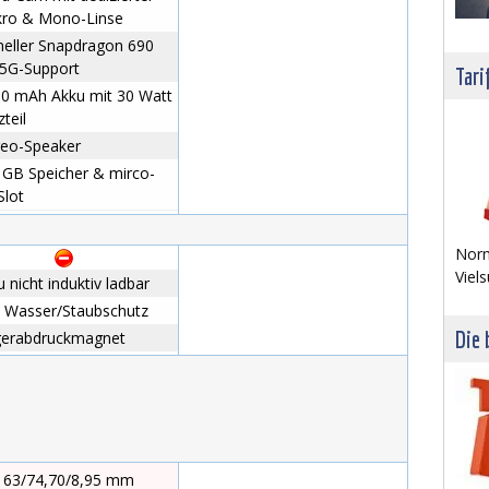
ro & Mono-Linse
neller Snapdragon 690
 5G-Support
Tari
00 mAh Akku mit 30 Watt
teil
reo-Speaker
 GB Speicher & mirco-
Slot
Norm
Viels
 nicht induktiv ladbar
n Wasser/Staubschutz
Die 
gerabdruckmagnet
163/74,70/8,95 mm
// mm