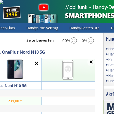
lnet-Flats
Handys mit Vertrag
Handy-Bestenliste
H
Hand
Seite bewerten:
100%
0%
Han
s. OnePlus Nord N10 5G
Han
Kam
Bes
Her
Han
Han
us
Nord N10 5G
Akti
239,00 €