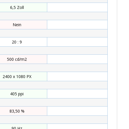
6,5 Zoll
Zoll
Nein
20 : 9
500 cd/m2
cd/m2
2400 x 1080 PX
PX
405 ppi
ppi
83,50 %
%
90 Hz
Hz