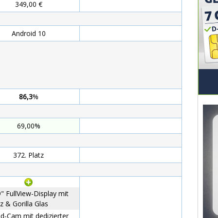
349,00 €
Android 10
86,3
%
%
69,00%
%
372. Platz
. Platz
" FullView-Display mit
z & Gorilla Glas
d-Cam mit dedizierter