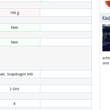
190 g
g
Kau
Nein
Nein
acht
sind
alc. Snapdragon 690
2 GHz
GHz
8