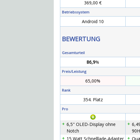
369,00 €
Betriebssystem
Android 10
BEWERTUNG
Gesamturteil
86,9
%
Preis/Leistung
65,00%
Rank
354. Platz
Pro
6,5" OLED-Display ohne
6,49
Notch
90H
15 Watt Schnelllade-Adapter
Qua