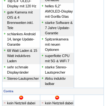
Top 6,4" OLED-
Display mit 120 Hz
helles 6,2"
AMOLED-Display
gute Kamera mit
mit Gorilla Glas
OIS & 4
Brennweiten inkl.
starke Software &
Tele
7 Jahre Update-
Garantie
schlankes Android
14, lange Update-
Spitzenkamera
Garantie
mit neuen
Optionen
68 Watt Laden & 15
Watt induktives
superflotte CPU
Laden
mit 5G & WiFi 7
sehr schmale
starke Stereo-
Displayränder
Lautsprecher
Stereo-Lautsprecher
Akku induktiv
ladbar
Contra
kein Netzteil dabei
kein Netzteil dabei