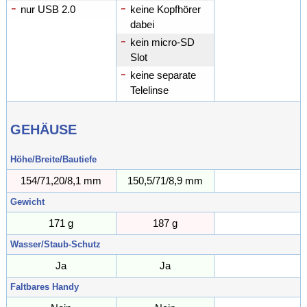
nur USB 2.0
keine Kopfhörer
dabei
kein micro-SD
Slot
keine separate
Telelinse
GEHÄUSE
Höhe/Breite/Bautiefe
154/71,20/8,1 mm
150,5/71/8,9 mm
// mm
Gewicht
171 g
187 g
g
Wasser/Staub-Schutz
Ja
Ja
Faltbares Handy