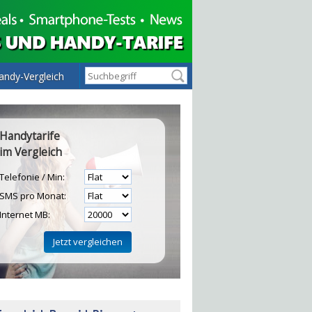
andy-Vergleich
Handytarife
im Vergleich
Telefonie / Min:
SMS pro Monat:
Internet MB:
H