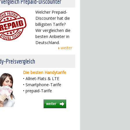
fvergleich Prepaid-Discounter
Welcher Prepaid-
Discounter hat die
billigsten Tarife?
Wir vergleichen die
besten Anbieter in
Deutschland.
weiter
y-Preisvergleich
Die besten Handytarife
• Allnet-Flats & LTE
• Smartphone-Tarife
• prepaid-Tarife
weiter