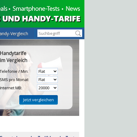
andy-Vergleich
Handytarife
im Vergleich
Telefonie / Min:
SMS pro Monat:
Internet MB:
H