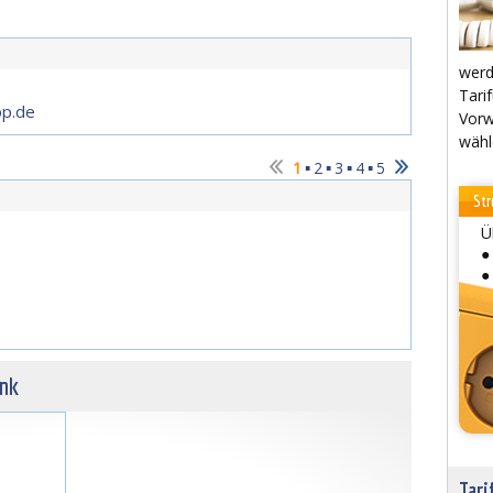
werd
Tarif
pp.de
Vorw
wähl
▪
▪
▪
▪
1
2
3
4
5
Str
Ü
●
●
unk
Tari