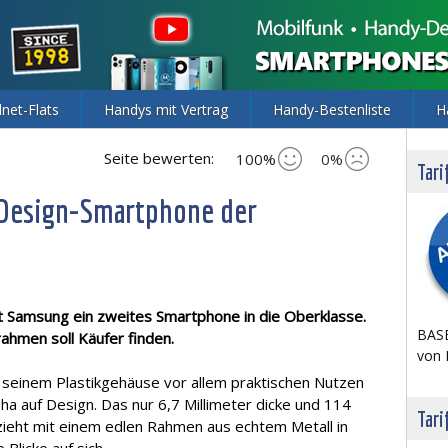
lnet-Flats
Handys mit Vertrag
Handy-Bestenliste
H
Seite bewerten:
100%
0%
Tari
 Design-Smartphone der
t Samsung ein zweites Smartphone in die Oberklasse.
BASE
rahmen soll Käufer finden.
von 
 seinem Plastikgehäuse vor allem praktischen Nutzen
ha auf Design. Das nur 6,7 Millimeter dicke und 114
Tari
ieht mit einem edlen Rahmen aus echtem Metall in