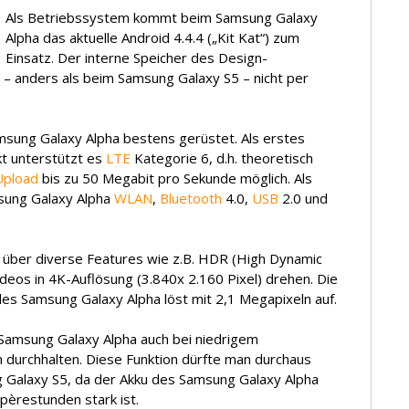
Als Betriebssystem kommt beim Samsung Galaxy
Alpha das aktuelle Android 4.4.4 („Kit Kat“) zum
Einsatz. Der interne Speicher des Design-
– anders als beim Samsung Galaxy S5 – nicht per
amsung Galaxy Alpha bestens gerüstet. Als erstes
t unterstützt es
LTE
Kategorie 6, d.h. theoretisch
Upload
bis zu 50 Megabit pro Sekunde möglich. Als
msung Galaxy Alpha
WLAN
,
Bluetooth
4.0,
USB
2.0 und
 über diverse Features wie z.B. HDR (High Dynamic
deos in 4K-Auflösung (3.840x 2.160 Pixel) drehen. Die
es Samsung Galaxy Alpha löst mit 2,1 Megapixeln auf.
Samsung Galaxy Alpha auch bei niedrigem
durchhalten. Diese Funktion dürfte man durchaus
 Galaxy S5, da der Akku des Samsung Galaxy Alpha
mpèrestunden stark ist.