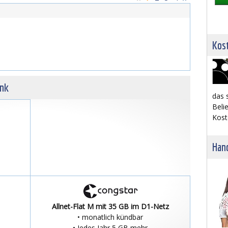
Kost
unk
das 
Belie
Kost
Hand
Allnet-Flat M mit 35 GB im D1-Netz
• monatlich kündbar
• Jedes Jahr 5 GB mehr