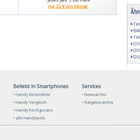
nur 22 € pro Monat
Ähn
Tel
Bil
Tel
DSL
DSL
DSL
Beliebt in Smartphones
Services
• Handy Bestenliste
• Newsarchiv
• Handy Vergleich
• Ratgeberarchiv
• Handy Konfigurator
• alle Handytests