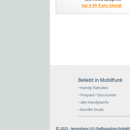
nur 9,99 € pro Monat
Beliebt in Mobilfunk
• Handy Flatrates
• Prepaid / Discounter
• alle Handytarife
• Bundle Deals
© 2025 - lemonhype UG (haftungsbeschränkt)