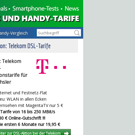
andy-Vergleich
on: Telekom DSL-Tarife
: Telekom
-
onstarife für
hsler
ternet und Festnetz-Flat
u: WLAN in allen Ecken
rnsehen mit MagentaTV nur 5 €
Tarife von 16 bis 250 MBit/s
0 € Online-Gutschrift !!!
e ersten 6 Monate nur 19,95 €
iter zur DSL-Aktion bei der Telekom