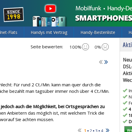
lnet-Flats
Handys mit Vertrag
Handy-Bestenliste
H
Akti
Seite bewerten:
100%
0%
Neu
DSL
Akti
Wec
lecht: Für rund 2 Ct./Min. kann man quer durch die
In
räche bezahlt man tagsüber immer noch über 4 Ct./Min.
Ne
Fe
edoch auch die Möglichkeit, bei Ortsgesprächen zu
4 
hen Anbietern das möglich ist, mit welchem Trick die
18
 worauf Sie achten müssen.
Di
▪
▪
▪
1
2
3
4
We