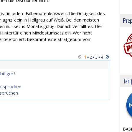
n die Discounter nicht.
st in jedem Fall empfehlenswert. Die Gültigkeit des
agnz klein in Hellgrau auf Weiß. Bei den meisten
Prep
en nur sechs Monate gültig. Danach verfällt es. Der
 Hintertür einen Mindestumsatz ein. Wer nicht
ertelefoniert, bekommt eine Strafgebühr vom
▪
▪
▪
1
2
3
4
illiger?
Tari
 Ansprüchen
nsprüchen
BASE