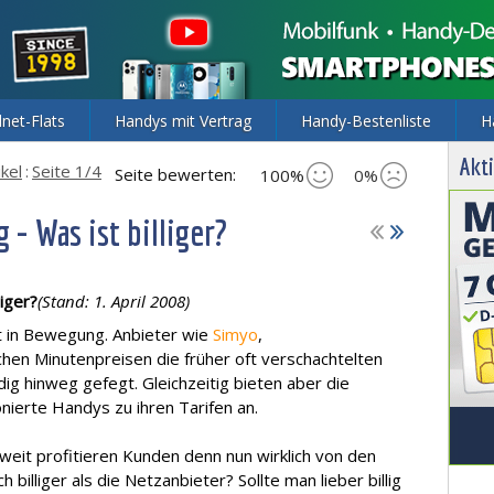
lnet-Flats
Handys mit Vertrag
Handy-Bestenliste
H
Akti
ikel
:
Seite 1/4
Seite bewerten:
100%
0%
 - Was ist billiger?
liger?
(Stand: 1. April 2008)
t in Bewegung. Anbieter wie
Simyo
,
chen Minutenpreisen die früher oft verschachtelten
dig hinweg gefegt. Gleichzeitig bieten aber die
ierte Handys zu ihren Tarifen an.
weit profitieren Kunden denn nun wirklich von den
h billiger als die Netzanbieter? Sollte man lieber billig