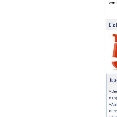
von 
Die 
Top
Die
Top
All
Pre