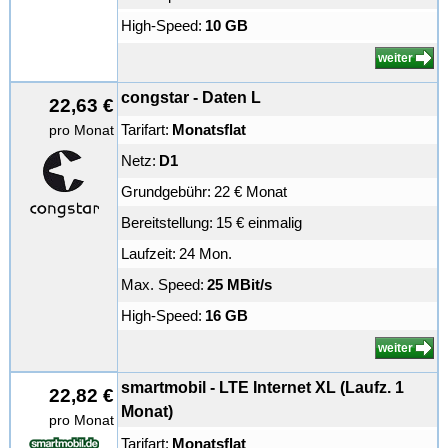
High-Speed:
10 GB
weiter
congstar - Daten L
22,63 €
Tarifart:
Monatsflat
pro Monat
Netz:
D1
Grundgebühr:
22 € Monat
Bereitstellung:
15 € einmalig
Laufzeit:
24 Mon.
Max. Speed:
25 MBit/s
High-Speed:
16 GB
weiter
smartmobil - LTE Internet XL (Laufz. 1
22,82 €
Monat)
pro Monat
Tarifart:
Monatsflat