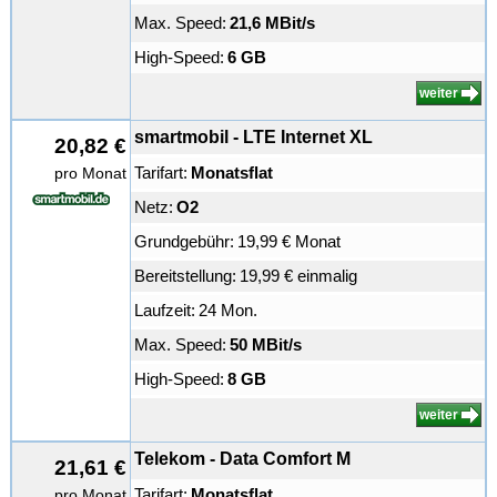
Max. Speed:
21,6 MBit/s
High-Speed:
6 GB
weiter
smartmobil - LTE Internet XL
20,82 €
Tarifart:
Monatsflat
pro Monat
Netz:
O2
Grundgebühr:
19,99 € Monat
Bereitstellung:
19,99 € einmalig
Laufzeit:
24 Mon.
Max. Speed:
50 MBit/s
High-Speed:
8 GB
weiter
Telekom - Data Comfort M
21,61 €
Tarifart:
Monatsflat
pro Monat