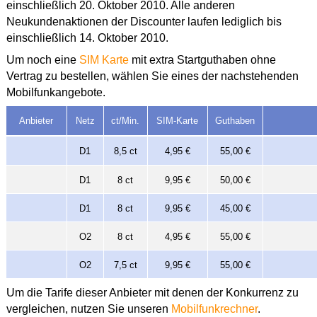
einschließlich 20. Oktober 2010. Alle anderen
Neukundenaktionen der Discounter laufen lediglich bis
einschließlich 14. Oktober 2010.
Um noch eine
SIM Karte
mit extra Startguthaben ohne
Vertrag zu bestellen, wählen Sie eines der nachstehenden
Mobilfunkangebote.
Anbieter
Netz
ct/Min.
SIM-Karte
Guthaben
D1
8,5 ct
4,95 €
55,00 €
D1
8 ct
9,95 €
50,00 €
D1
8 ct
9,95 €
45,00 €
O2
8 ct
4,95 €
55,00 €
O2
7,5 ct
9,95 €
55,00 €
Um die Tarife dieser Anbieter mit denen der Konkurrenz zu
vergleichen, nutzen Sie unseren
Mobilfunkrechner
.