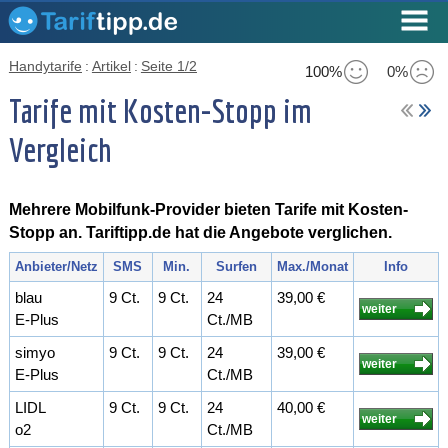
Handytarife
:
Artikel
:
Seite 1/2
100%
0%
Tarife mit Kosten-Stopp im
Vergleich
Mehrere Mobilfunk-Provider bieten Tarife mit Kosten-
Stopp an. Tariftipp.de hat die Angebote verglichen.
Anbieter/Netz
SMS
Min.
Surfen
Max./Monat
Info
blau
9 Ct.
9 Ct.
24
39,00 €
weiter
E-Plus
Ct./MB
simyo
9 Ct.
9 Ct.
24
39,00 €
weiter
E-Plus
Ct./MB
LIDL
9 Ct.
9 Ct.
24
40,00 €
weiter
o2
Ct./MB