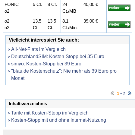
FONIC
9 Ct.
9 Ct.
24
40,00 €
weiter
o2
Ct./MB
o2
13,5
13,5
8,1
39,00 €
weiter
o2
Ct.
Ct.
Ct./Min.
Vielleicht interessiert Sie auch:
All-Net-Flats im Vergleich
DeutschlandSIM: Kosten-Stopp bei 35 Euro
simyo: Kosten-Stopp bei 39 Euro
"blau.de Kostenschutz": Nie mehr als 39 Euro pro
Monat
▪
1
2
Inhaltsverzeichnis
Tarife mit Kosten-Stopp im Vergleich
Kosten-Stopp mit und ohne Internet-Nutzung