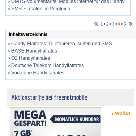
UMTS-Volumentarife: Mobiles Internet für das Handy
SMS-Flatrates im Vergleich
▪
▪
▪
▪
1
2
3
4
5
Inhaltsverzeichnis
Handy-Flatrates: Telefonieren, surfen und SMS
BASE Handyflatrates
O2 Handyflatrates
Deutsche Telekom Handyflatrates
Vodafone Handyflatrates
Aktionstarife bei freenetmobile
weiter