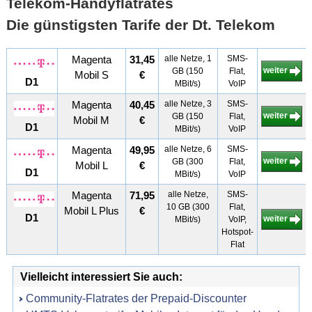
Telekom-Handyflatrates
Die günstigsten Tarife der Dt. Telekom
Magenta
31,45
alle Netze, 1
SMS-
weiter
GB (150
Flat,
Mobil S
€
D1
MBit/s)
VoIP
Magenta
40,45
alle Netze, 3
SMS-
weiter
GB (150
Flat,
Mobil M
€
D1
MBit/s)
VoIP
Magenta
49,95
alle Netze, 6
SMS-
weiter
GB (300
Flat,
Mobil L
€
D1
MBit/s)
VoIP
Magenta
71,95
alle Netze,
SMS-
10 GB (300
Flat,
Mobil L Plus
€
D1
weiter
MBit/s)
VoIP,
Hotspot-
Flat
Vielleicht interessiert Sie auch:
Community-Flatrates der Prepaid-Discounter