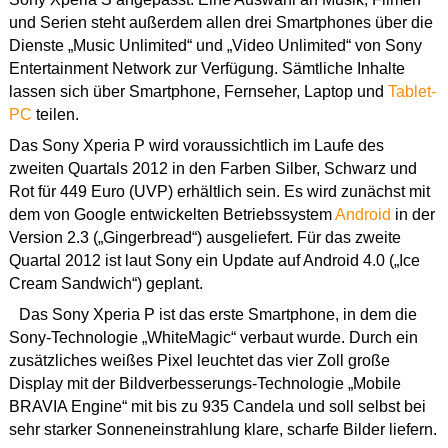
und Serien steht außerdem allen drei Smartphones über die
Dienste „Music Unlimited“ und „Video Unlimited“ von Sony
Entertainment Network zur Verfügung. Sämtliche Inhalte
lassen sich über Smartphone, Fernseher, Laptop und
Tablet-
PC
teilen.
Das Sony Xperia P wird voraussichtlich im Laufe des
zweiten Quartals 2012 in den Farben Silber, Schwarz und
Rot für 449 Euro (UVP) erhältlich sein. Es wird zunächst mit
dem von Google entwickelten Betriebssystem
Android
in der
Version 2.3 („Gingerbread“) ausgeliefert. Für das zweite
Quartal 2012 ist laut Sony ein Update auf Android 4.0 („Ice
Cream Sandwich“) geplant.
Das Sony Xperia P ist das erste Smartphone, in dem die
Sony-Technologie „WhiteMagic“ verbaut wurde. Durch ein
zusätzliches weißes Pixel leuchtet das vier Zoll große
Display mit der Bildverbesserungs-Technologie „Mobile
BRAVIA Engine“ mit bis zu 935 Candela und soll selbst bei
sehr starker Sonneneinstrahlung klare, scharfe Bilder liefern.