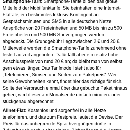
Smartphone-Tarif:
Smartphone-Tarife bilden das große
Mittelfeld der Mobilfunktarife. Sie beinhalten eine Internet-
Flatrate, ein bestimmtes Inklusiv-Kontingent an
Gesprächsminuten und SMS in alle deutschen Netze.
Ansprüche von 20 Freieinheiten und 50 MB bis hin zu 500
Freieinheiten und 500 MB Surfvergnügen werden
abgedeckt. Die Grundgebühr liegt zwischen 2 € und 20 €.
Mittlerweile werden die Smartphone-Tarife zunehmend ohne
feste Laufzeit angeboten. Dafür fällt aber ein relativ hoher
Anschlusspreis von rund 20 € an; da bleibt man von selbst
gern etwas länger. Das Tarifmodell steht also für
„Telefonieren, Simsen und Surfen zum Paketpreis“. Wer
seine Gewohnheiten kennt, findet hier das richtige für sich.
Sollte der Verbrauch einmal über das gebuchte Paket hinaus
gehen, wird dieser am Monatsende einfach minuten- oder
stückgenau abgerechnet.
Allnet-Flat:
Kostenlos und sorgenfrei in alle Netze
telefonieren, und das zum Festpreis, lautet die Devise. Der
Preis für das unbegrenzte Sprachvergnügen dürfte in