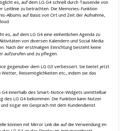
öglicht es, auf dem LG G4 schnell durch Tausende von
er Leitlinie zu betrachten. Die Memories-Funktion
gnis-Albums auf Basis von Ort und Zeit der Aufnahme,
loud.
ht es, auf dem LG G4 eine einheitlichen Agenda zu
Aktivitäten von diversen Kalendern und Social Media
en. Nach der erstmaligen Einrichtung besteht keine
r aufzurufen und zu pflegen.
ice gegenüber dem LG G3 verbessert. Sie bietet jetzt
 Wetter, Reisemöglichkeiten etc., indem sie das
 G4 innerhalb des Smart-Notice-Widgets unmittelbar
ng des LG G4 bekommen. Die Funktion kann Nutzer
n und sogar ein Gespräch mit dem Kundendienst
e können mit Mirror Link die auf die Verwendung im
 das LG G4 an das Display im Armaturenbrett