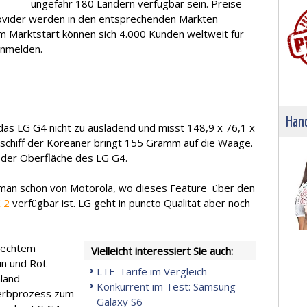
ungefähr 180 Ländern verfügbar sein. Preise
rovider werden in den entsprechenden Märkten
m Marktstart können sich 4.000 Kunden weltweit für
anmelden.
Hand
das LG G4 nicht zu ausladend und misst 148,9 x 76,1 x
ggschiff der Koreaner bringt 155 Gramm auf die Waage.
g der Oberfläche des LG G4.
 man schon von Motorola, wo dieses Feature über den
 2
verfügbar ist. LG geht in puncto Qualität aber noch
, echtem
Vielleicht interessiert Sie auch:
un und Rot
LTE-Tarife im Vergleich
hland
Konkurrent im Test: Samsung
 Gerbprozess zum
Galaxy S6