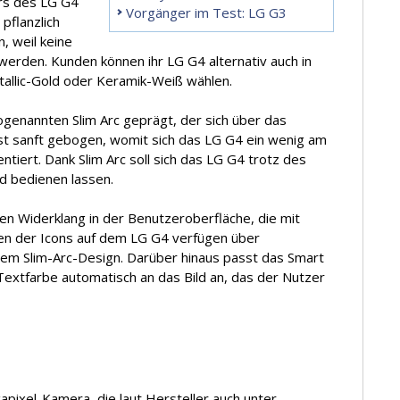
rs des LG G4
Vorgänger im Test: LG G3
pflanzlich
, weil keine
erden. Kunden können ihr LG G4 alternativ auch in
etallic-Gold oder Keramik-Weiß wählen.
genannten Slim Arc geprägt, der sich über das
st sanft gebogen, womit sich das LG G4 ein wenig am
entiert. Dank Slim Arc soll sich das LG G4 trotz des
d bedienen lassen.
en Widerklang in der Benutzeroberfläche, die mit
ben der Icons auf dem LG G4 verfügen über
dem Slim-Arc-Design. Darüber hinaus passt das Smart
Textfarbe automatisch an das Bild an, das der Nutzer
pixel-Kamera, die laut Hersteller auch unter