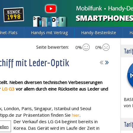
lnet-Flats
Handys mit Vertrag
Handy-Bestenliste
H
Seite bewerten:
0%
0%
Tari
chiff mit Leder-Optik
tellt. Neben diversen technischen Verbesserungen
r
LG G3
vor allem durch eine Rückseite aus Leder und
BASE
von 
, London, Paris, Singapur, Istanbul und Seoul
ftipp.de zur Präsentation finden Sie
hier
.
Der Verkauf des LG G4 beginnt bereits in
Tari
ellen
Korea. Das Gerät wird im Laufe der Zeit in