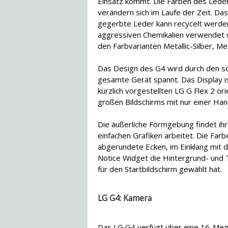
Einsatz kommt. Die Farben des Lede
verändern sich im Laufe der Zeit. Das 
gegerbte Leder kann recycelt werden
aggressiven Chemikalien verwendet w
den Farbvarianten Metallic-Silber, M
Das Design des G4 wird durch den so
gesamte Gerät spannt. Das Display i
kürzlich vorgestellten LG G Flex 2 ori
großen Bildschirms mit nur einer Han
Die äußerliche Formgebung findet ihr
einfachen Grafiken arbeitet. Die Far
abgerundete Ecken, im Einklang mit 
Notice Widget die Hintergrund- und 
für den Startbildschirm gewählt hat.
LG G4: Kamera
Das LG G4 verfügt über eine 16-Mega