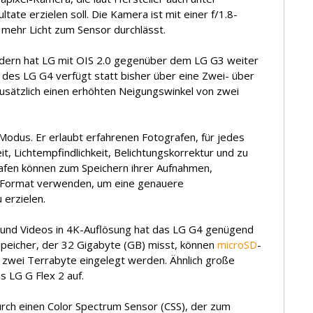
ate erzielen soll. Die Kamera ist mit einer f/1.8-
 mehr Licht zum Sensor durchlässt.
ldern hat LG mit OIS 2.0 gegenüber dem LG G3 weiter
r des LG G4 verfügt statt bisher über eine Zwei- über
zusätzlich einen erhöhten Neigungswinkel von zwei
Modus. Er erlaubt erfahrenen Fotografen, für jedes
t, Lichtempfindlichkeit, Belichtungskorrektur und zu
afen können zum Speichern ihrer Aufnahmen,
-Format verwenden, um eine genauere
 erzielen.
 und Videos in 4K-Auflösung hat das LG G4 genügend
peicher, der 32 Gigabyte (GB) misst, können
microSD
-
u zwei Terrabyte eingelegt werden. Ähnlich große
s LG G Flex 2 auf.
rch einen Color Spectrum Sensor (CSS), der zum