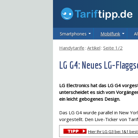
Smartphones
Mobilfunk
Al
Handytarife
:
Artikel
:
Seite 1/2
LG G4: Neues LG-Flaggs
LG Electronics hat das LG G4 vorges
unterscheidet es sich vom Vorgänge
ein leicht gebogenes Design.
Das LG G4 wurde parallel in New York
vorgestellt. Den Live-Ticker von Tari
Hier Ihr LG G3 bei 1&1 best