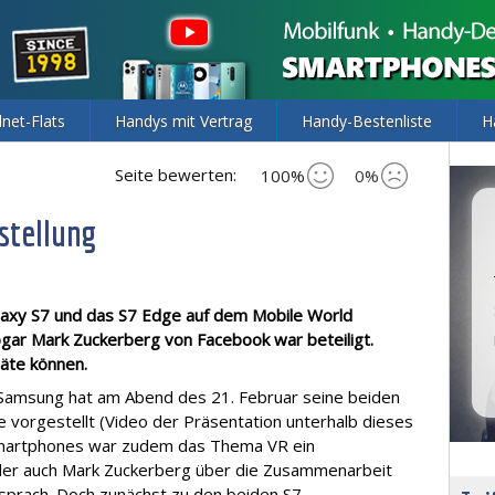
lnet-Flats
Handys mit Vertrag
Handy-Bestenliste
H
Seite bewerten:
100%
0%
stellung
axy S7 und das S7 Edge auf dem Mobile World
ogar Mark Zuckerberg von Facebook war beteiligt.
räte können.
Samsung hat am Abend des 21. Februar seine beiden
ie vorgestellt (Video der Präsentation unterhalb dieses
Smartphones war zudem das Thema VR ein
 der auch Mark Zuckerberg über die Zusammenarbeit
prach. Doch zunächst zu den beiden S7.