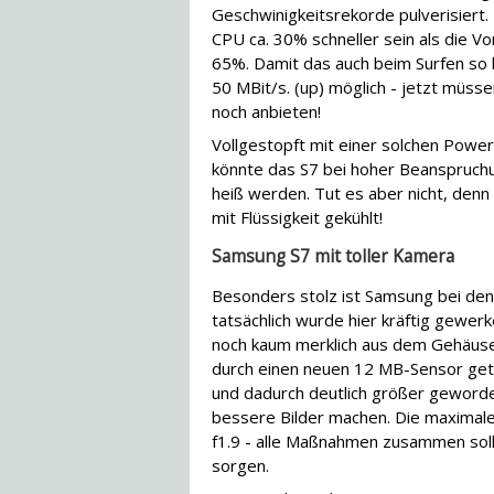
Geschwinigkeitsrekorde pulverisiert. 
CPU ca. 30% schneller sein als die V
65%. Damit das auch beim Surfen so b
50 MBit/s. (up) möglich - jetzt müss
noch anbieten!
Vollgestopft mit einer solchen Pow
könnte das S7 bei hoher Beanspruchun
heiß werden. Tut es aber nicht, den
mit Flüssigkeit gekühlt!
Samsung S7 mit toller Kamera
Besonders stolz ist Samsung bei de
tatsächlich wurde hier kräftig gewerke
noch kaum merklich aus dem Gehäuse
durch einen neuen 12 MB-Sensor geta
und dadurch deutlich größer geworde
bessere Bilder machen. Die maximale
f1.9 - alle Maßnahmen zusammen solle
sorgen.