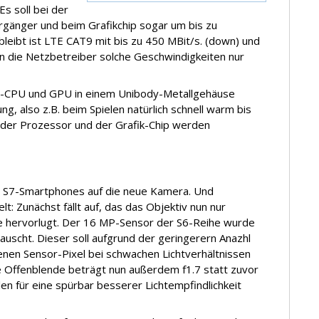
Es soll bei der
orgänger und beim Grafikchip sogar um bis zu
leibt ist LTE CAT9 mit bis zu 450 MBit/s. (down) und
en die Netzbetreiber solche Geschwindigkeiten nur
er-CPU und GPU in einem Unibody-Metallgehäuse
g, also z.B. beim Spielen natürlich schnell warm bis
n der Prozessor und der Grafik-Chip werden
n S7-Smartphones auf die neue Kamera. Und
lt: Zunächst fällt auf, das das Objektiv nun nur
 hervorlugt. Der 16 MP-Sensor der S6-Reihe wurde
uscht. Dieser soll aufgrund der geringerern Anazhl
nen Sensor-Pixel bei schwachen Lichtverhältnissen
 Offenblende beträgt nun außerdem f1.7 statt zuvor
n für eine spürbar besserer Lichtempfindlichkeit