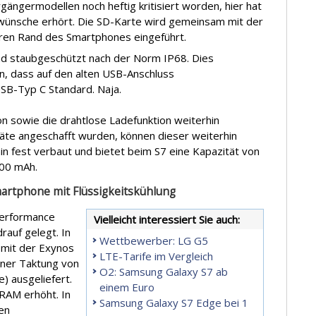
ängermodellen noch heftig kritisiert worden, hier hat
wünsche erhört. Die SD-Karte wird gemeinsam mit der
eren Rand des Smartphones eingeführt.
d staubgeschützt nach der Norm IP68. Dies
n, dass auf den alten USB-Anschluss
SB-Typ C Standard. Naja.
on sowie die drahtlose Ladefunktion weiterhin
räte angeschafft wurden, können dieser weiterhin
in fest verbaut und bietet beim S7 eine Kapazität von
600 mAh.
martphone mit Flüssigkeitskühlung
Performance
Vielleicht interessiert Sie auch:
rauf gelegt. In
Wettbewerber: LG G5
mit der Exynos
LTE-Tarife im Vergleich
iner Taktung von
O2: Samsung Galaxy S7 ab
) ausgeliefert.
einem Euro
RAM erhöht. In
Samsung Galaxy S7 Edge bei 1
gen