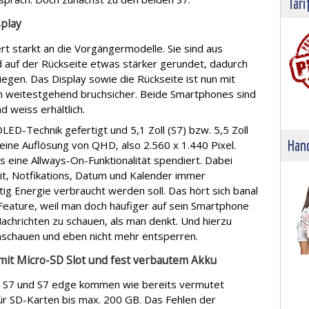
Tari
play
t starkt an die Vorgängermodelle. Sie sind aus
 auf der Rückseite etwas stärker gerundet, dadurch
iegen. Das Display sowie die Rückseite ist nun mit
ch weitestgehend bruchsicher. Beide Smartphones sind
d weiss erhältlich.
LED-Technik gefertigt und 5,1 Zoll (S7) bzw. 5,5 Zoll
Hand
eine Auflösung von QHD, also 2.560 x 1.440 Pixel.
 eine Allways-On-Funktionalität spendiert. Dabei
it, Notfikations, Datum und Kalender immer
ig Energie verbraucht werden soll. Das hört sich banal
es Feature, weil man doch häufiger auf sein Smartphone
achrichten zu schauen, als man denkt. Und hierzu
schauen und eben nicht mehr entsperren.
mit Micro-SD Slot und fest verbautem Akku
 S7 und S7 edge kommen wie bereits vermutet
für SD-Karten bis max. 200 GB. Das Fehlen der