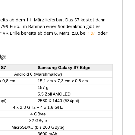
eits ab dem 11. März lieferbar. Das S7 kostet dann
 799 Euro. Im Rahmen einer Sonderaktion gibt es
 VR Brille bereits ab dem 8. März. z.B. bei
1&1
oder
dge
 S7
Samsung Galaxy S7 Edge
Android 6 (Marshmallow)
x 0,8 cm
15,1 cm x 7,3 cm x 0,8 cm
157 g
5,5 Zoll AMOLED
ppi)
2560 X 1440 (534ppi)
4 x 2,3 GHz + 4 x 1,6 GHz
4 GByte
32 GByte
MicroSDXC (bis 200 GByte)
3600 mAh