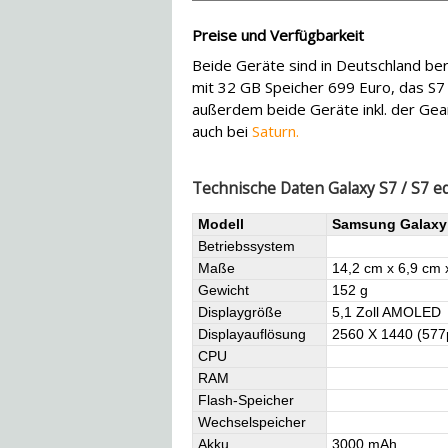
Preise und Verfügbarkeit
Beide Geräte sind in Deutschland ber
mit 32 GB Speicher 699 Euro, das S7
außerdem beide Geräte inkl. der Gear
auch bei
Saturn.
Technische Daten Galaxy S7 / S7 e
Modell
Samsung Galaxy
Betriebssystem
Maße
14,2 cm x 6,9 cm 
Gewicht
152 g
Displaygröße
5,1 Zoll AMOLED
Displayauflösung
2560 X 1440 (577
CPU
RAM
Flash-Speicher
Wechselspeicher
Akku
3000 mAh