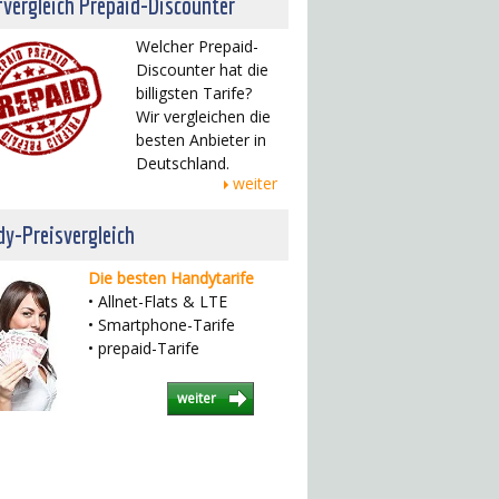
fvergleich Prepaid-Discounter
Welcher Prepaid-
Discounter hat die
billigsten Tarife?
Wir vergleichen die
besten Anbieter in
Deutschland.
weiter
y-Preisvergleich
Die besten Handytarife
• Allnet-Flats & LTE
• Smartphone-Tarife
• prepaid-Tarife
weiter