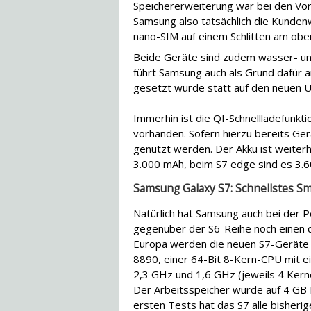
Speichererweiterung war bei den Vorg
Samsung also tatsächlich die Kunden
nano-SIM auf einem Schlitten am ob
Beide Geräte sind zudem wasser- un
führt Samsung auch als Grund dafür a
gesetzt wurde statt auf den neuen U
Immerhin ist die QI-Schnellladefunkti
vorhanden. Sofern hierzu bereits Ge
genutzt werden. Der Akku ist weiterh
3.000 mAh, beim S7 edge sind es 3.
Samsung Galaxy S7: Schnellstes S
Natürlich hat Samsung auch bei der 
gegenüber der S6-Reihe noch einen d
Europa werden die neuen S7-Geräte 
8890, einer 64-Bit 8-Kern-CPU mit e
2,3 GHz und 1,6 GHz (jeweils 4 Kerne
Der Arbeitsspeicher wurde auf 4 GB 
ersten Tests hat das S7 alle bisheri