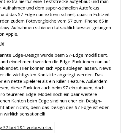
nt extra hierfür eine Teststrecke aufgebaut und man
en Aufnahmen und dem super-schnellen Autofokus
 und das S7 Edge nun extrem schnell, quasi in Echtzeit
urden zudem Fotovergleiche vom S7 zum iPhone 6S in
Galaxy-Aufnahmen schienen tatsächlich besser gelungen
on Apple.
UX
annte Edge-Design wurde beim S7-Edge modifiziert.
 Rand einnehmend werden die Edge-Funktionen nun auf
geblendet. Hier können sich Apps ablegen lassen, News
ber die wichtigsten Kontakte abgelegt werden. Das
r ein nette Spielerei als ein Killer-Feature. Außerdem
esen, diese Funktion auch beim S7 einzubauen, doch
ro teureren Edge-Modell noch ein paar weitere
nen Kanten beim Edge sind nun eher ein Design-
ht aber nichts, denn das Design des S7 Edge ist eben
wirklich sensationell!
y S7 bei 1&1 vorbestellen