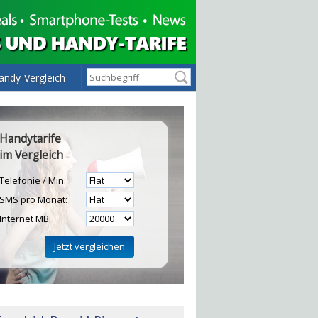
andy-Vergleich
Handytarife
im Vergleich
Telefonie / Min:
SMS pro Monat:
Internet MB:
H