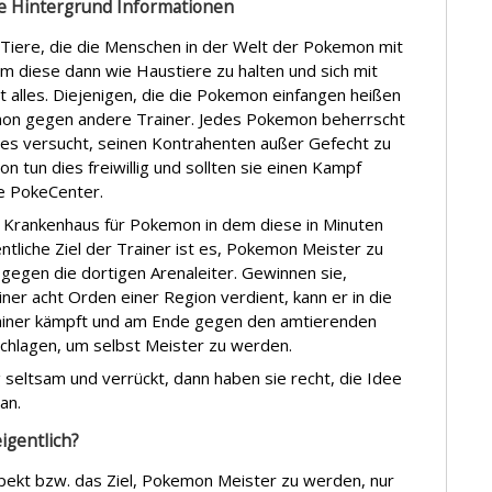
e Hintergrund Informationen
Tiere, die die Menschen in der Welt der Pokemon mit
m diese dann wie Haustiere zu halten und sich mit
t alles. Diejenigen, die die Pokemon einfangen heißen
mon gegen andere Trainer. Jedes Pokemon beherrscht
n es versucht, seinen Kontrahenten außer Gefecht zu
 tun dies freiwillig und sollten sie einen Kampf
e PokeCenter.
es Krankenhaus für Pokemon in dem diese in Minuten
tliche Ziel der Trainer ist es, Pokemon Meister zu
gegen die dortigen Arenaleiter. Gewinnen sie,
iner acht Orden einer Region verdient, kann er in die
rainer kämpft und am Ende gegen den amtierenden
schlagen, um selbst Meister zu werden.
ig seltsam und verrückt, dann haben sie recht, die Idee
an.
gentlich?
ekt bzw. das Ziel, Pokemon Meister zu werden, nur