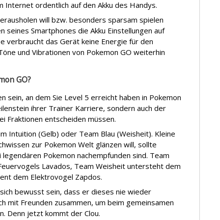
 Internet ordentlich auf den Akku des Handys.
erausholen will bzw. besonders sparsam spielen
gen seines Smartphones die Akku Einstellungen auf
e verbraucht das Gerät keine Energie für den
n Töne und Vibrationen von Pokemon GO weiterhin
emon GO?
 sein, an dem Sie Level 5 erreicht haben in Pokemon
eilenstein ihrer Trainer Karriere, sondern auch der
drei Fraktionen entscheiden müssen.
ntuition (Gelb) oder Team Blau (Weisheit). Kleine
hwissen zur Pokemon Welt glänzen will, sollte
ei legendären Pokemon nachempfunden sind. Team
Feuervogels Lavados, Team Weisheit untersteht dem
dient dem Elektrovogel Zapdos.
sich bewusst sein, dass er dieses nie wieder
sich mit Freunden zusammen, um beim gemeinsamen
en. Denn jetzt kommt der Clou.