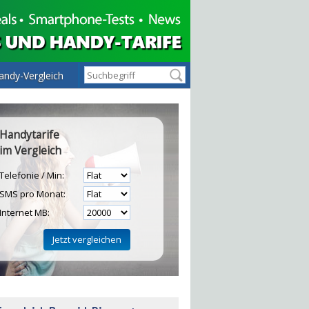
andy-Vergleich
Handytarife
im Vergleich
Telefonie / Min:
SMS pro Monat:
Internet MB:
H