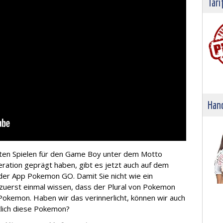
Tari
Hand
rsten Spielen für den Game Boy unter dem Motto
eration geprägt haben, gibt es jetzt auch auf dem
er App Pokemon GO. Damit Sie nicht wie ein
zuerst einmal wissen, dass der Plural von Pokemon
Pokemon. Haben wir das verinnerlicht, können wir auch
tlich diese Pokemon?