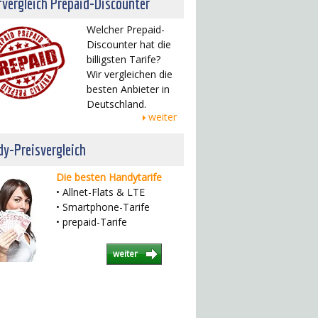
fvergleich Prepaid-Discounter
Welcher Prepaid-
Discounter hat die
billigsten Tarife?
Wir vergleichen die
besten Anbieter in
Deutschland.
weiter
y-Preisvergleich
Die besten Handytarife
• Allnet-Flats & LTE
• Smartphone-Tarife
• prepaid-Tarife
weiter