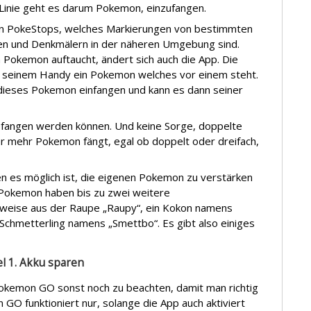
 Linie geht es darum Pokemon, einzufangen.
en PokeStops, welches Markierungen von bestimmten
n und Denkmälern in der näheren Umgebung sind.
 Pokemon auftaucht, ändert sich auch die App. Die
f seinem Handy ein Pokemon welches vor einem steht.
 dieses Pokemon einfangen und kann es dann seiner
fangen werden können. Und keine Sorge, doppelte
r mehr Pokemon fängt, egal ob doppelt oder dreifach,
nen es möglich ist, die eigenen Pokemon zu verstärken
 Pokemon haben bis zu zwei weitere
lsweise aus der Raupe „Raupy“, ein Kokon namens
Schmetterling namens „Smettbo“. Es gibt also einiges
l 1. Akku sparen
okemon GO sonst noch zu beachten, damit man richtig
O funktioniert nur, solange die App auch aktiviert