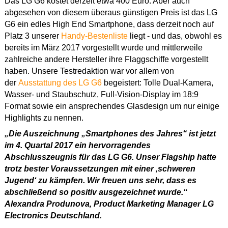
Das LG G6 kostet derzeit etwa 400 Euro. Aber auch
abgesehen von diesem überaus günstigen Preis ist das LG
G6 ein edles High End Smartphone, dass derzeit noch auf
Platz 3 unserer
Handy-Bestenliste
liegt - und das, obwohl es
bereits im März 2017 vorgestellt wurde und mittlerweile
zahlreiche andere Hersteller ihre Flaggschiffe vorgestellt
haben. Unsere Testredaktion war vor allem von
der
Ausstattung des LG G6
begeistert: Tolle Dual-Kamera,
Wasser- und Staubschutz, Full-Vision-Display im 18:9
Format sowie ein ansprechendes Glasdesign um nur einige
Highlights zu nennen.
„Die Auszeichnung „Smartphones des Jahres“ ist jetzt
im 4. Quartal 2017 ein hervorragendes
Abschlusszeugnis für das LG G6. Unser Flagship hatte
trotz bester Voraussetzungen mit einer ‚schweren
Jugend‘ zu kämpfen. Wir freuen uns sehr, dass es
abschließend so positiv ausgezeichnet wurde.“
Alexandra Produnova, Product Marketing Manager LG
Electronics Deutschland.