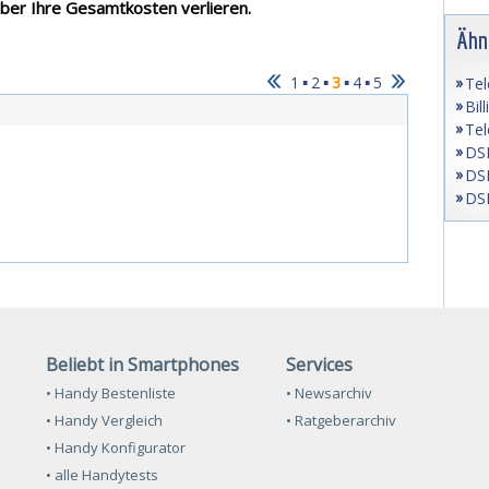
über Ihre Gesamtkosten verlieren.
Ähn
▪
▪
▪
▪
1
2
3
4
5
Tel
Bil
Tel
DSL
DSL
DSL
Beliebt in Smartphones
Services
• Handy Bestenliste
• Newsarchiv
• Handy Vergleich
• Ratgeberarchiv
• Handy Konfigurator
• alle Handytests