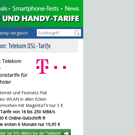
andy-Vergleich
on: Telekom DSL-Tarife
: Telekom
-
onstarife für
hsler
ternet und Festnetz-Flat
u: WLAN in allen Ecken
rnsehen mit MagentaTV nur 5 €
Tarife von 16 bis 250 MBit/s
0 € Online-Gutschrift !!!
e ersten 6 Monate nur 19,95 €
iter zur DSL-Aktion bei der Telekom