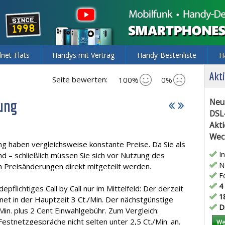
lnet-Flats
Handys mit Vertrag
Handy-Bestenliste
H
Akti
Seite bewerten:
100%
0%
dung
Neu
DSL
Akti
Wec
ung haben vergleichsweise konstante Preise. Da Sie als
In
– schließlich müssen Sie sich vor Nutzung des
Ne
n Preisänderungen direkt mitgeteilt werden.
Fe
4 
epflichtiges Call by Call nur im Mittelfeld: Der derzeit
18
net in der Hauptzeit 3 Ct./Min. Der nächstgünstige
Di
Min. plus 2 Cent Einwahlgebühr. Zum Vergleich:
stnetzgespräche nicht selten unter 2,5 Ct./Min. an.
We