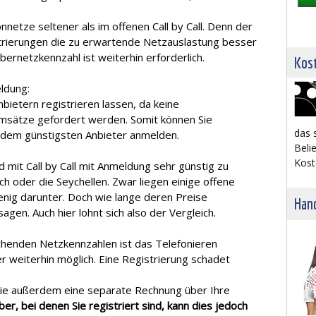
nnetze seltener als im offenen Call by Call. Denn der
trierungen die zu erwartende Netzauslastung besser
bernetzkennzahl ist weiterhin erforderlich.
Kost
eldung:
bietern registrieren lassen, da keine
sätze gefordert werden. Somit können Sie
das 
ei dem günstigsten Anbieter anmelden.
Belie
Kost
 mit Call by Call mit Anmeldung sehr günstig zu
ich oder die Seychellen. Zwar liegen einige offene
wenig darunter. Doch wie lange deren Preise
Hand
gen. Auch hier lohnt sich also der Vergleich.
henden Netzkennzahlen ist das Telefonieren
er weiterhin möglich. Eine Registrierung schadet
Sie außerdem eine separate Rechnung über Ihre
ber, bei denen Sie registriert sind, kann dies jedoch