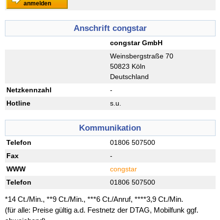
anmelden
Anschrift congstar
congstar GmbH
Weinsbergstraße 70
50823 Köln
Deutschland
Netzkennzahl
-
Hotline
s.u.
Kommunikation
Telefon
01806 507500
Fax
-
WWW
congstar
Telefon
01806 507500
*14 Ct./Min., **9 Ct./Min., ***6 Ct./Anruf, ****3,9 Ct./Min.
(für alle: Preise gültig a.d. Festnetz der DTAG, Mobilfunk ggf.