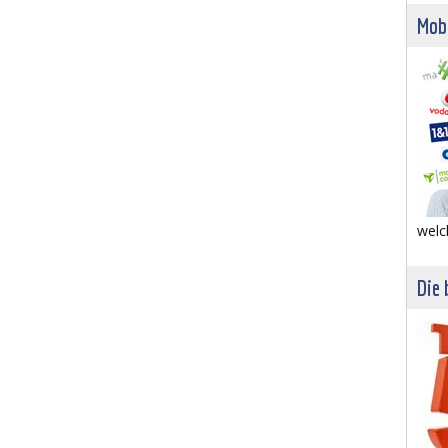
Mob
welc
Die 