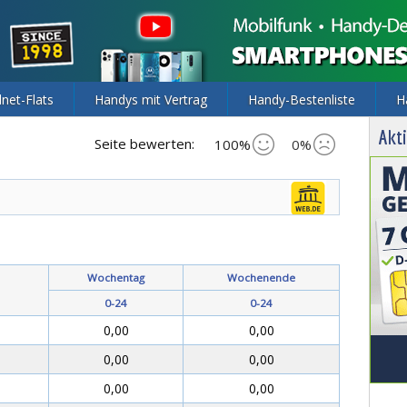
lnet-Flats
Handys mit Vertrag
Handy-Bestenliste
H
Akti
Seite bewerten:
100%
0%
Wochentag
Wochenende
0-24
0-24
0,00
0,00
0,00
0,00
0,00
0,00