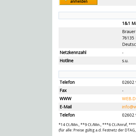
anmelden
1&1 Ma
Brauer-
76135 
Deutsc
Netzkennzahl
-
Hotline
s.u.
Telefon
02602 
Fax
-
WWW
WEB.D
E-Mail
info@w
Telefon
02602 
*14 Ct./Min., **9 Ct./Min., ***6 Ct./Anruf, ***
(für alle: Preise gültig a.d. Festnetz der DTA