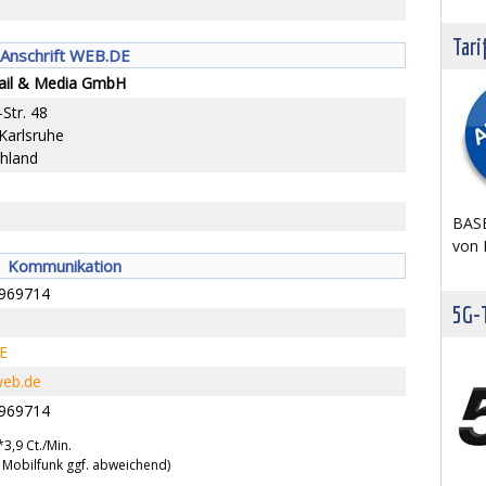
Tari
Anschrift WEB.DE
il & Media GmbH
Str. 48
Karlsruhe
hland
BASE
von 
Kommunikation
969714
5G-T
E
eb.de
969714
*3,9 Ct./Min.
G, Mobilfunk ggf. abweichend)