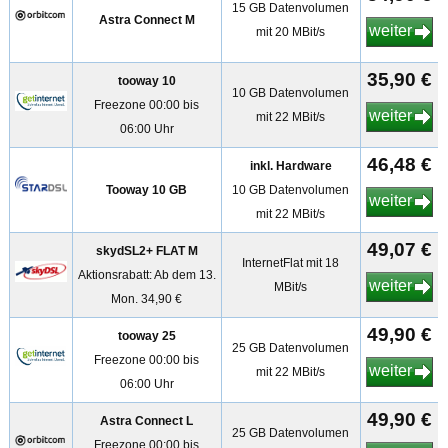
15 GB Datenvolumen
Astra Connect M
weiter
mit 20 MBit/s
35,90 €
tooway 10
10 GB Datenvolumen
Freezone 00:00 bis
weiter
mit 22 MBit/s
06:00 Uhr
46,48 €
inkl. Hardware
Tooway 10 GB
10 GB Datenvolumen
weiter
mit 22 MBit/s
49,07 €
skydSL2+ FLAT M
InternetFlat mit 18
Aktionsrabatt: Ab dem 13.
weiter
MBit/s
Mon. 34,90 €
49,90 €
tooway 25
25 GB Datenvolumen
Freezone 00:00 bis
weiter
mit 22 MBit/s
06:00 Uhr
49,90 €
Astra Connect L
25 GB Datenvolumen
Freezone 00:00 bis