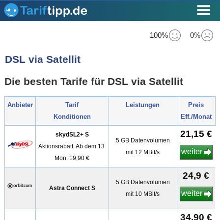
100%
0%
DSL via Satellit
Die besten Tarife für DSL via Satellit
Anbieter
Tarif
Leistungen
Preis
Konditionen
Eff./Monat
21,15 €
skydSL2+ S
5 GB Datenvolumen
Aktionsrabatt: Ab dem 13.
weiter
mit 12 MBit/s
Mon. 19,90 €
24,9 €
5 GB Datenvolumen
Astra Connect S
weiter
mit 10 MBit/s
34,90 €