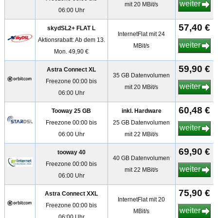
weiter
mit 20 MBit/s
06:00 Uhr
57,40 €
skydSL2+ FLAT L
InternetFlat mit 24
Aktionsrabatt: Ab dem 13.
weiter
MBit/s
Mon. 49,90 €
59,90 €
Astra Connect XL
35 GB Datenvolumen
Freezone 00:00 bis
weiter
mit 20 MBit/s
06:00 Uhr
60,48 €
Tooway 25 GB
inkl. Hardware
Freezone 00:00 bis
25 GB Datenvolumen
weiter
06:00 Uhr
mit 22 MBit/s
69,90 €
tooway 40
40 GB Datenvolumen
Freezone 00:00 bis
weiter
mit 22 MBit/s
06:00 Uhr
75,90 €
Astra Connect XXL
InternetFlat mit 20
Freezone 00:00 bis
weiter
MBit/s
06:00 Uhr