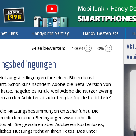
lnet-Flats
Handys mit Vertrag
Handy-Bestenliste
H
Aktu
Seite bewerten:
100%
0%
Anbi
zungsbedingungen
Nutzungsbedingungen für seinen Bilderdienst
rft. Schon kurz nachdem Adobe die Beta-Version von
hatte, hagelte es Kritik, weil Adobe die Nutzer zwang,
rn an den Anbieter abzutreten (tariftip.de berichtete).
 die Nutzungsbestimmungen entschärft hat. Die
n mit den neuen Bedingungen zwar nicht die
otos ab. Sie gewähren aber Adobe ein kostenloses,
liches Nutzungsrecht an ihren Fotos. Das unter