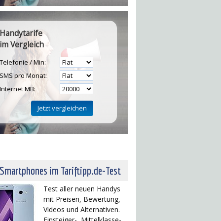
Handytarife
im Vergleich
Telefonie / Min:
SMS pro Monat:
Internet MB:
H
 Smartphones im Tariftipp.de-Test
Test aller neuen Handys
mit Preisen, Bewertung,
Videos und Alternativen.
Einsteiger-, Mittelklasse-