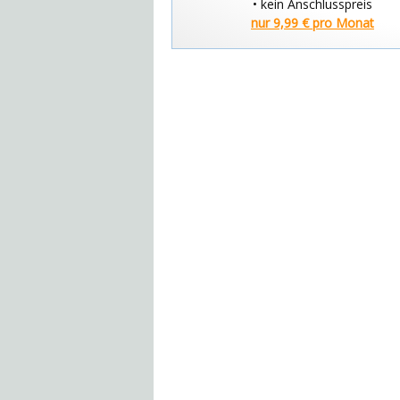
• kein Anschlusspreis
nur 9,99 € pro Monat