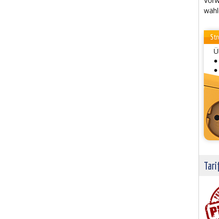
Vorw
wähl
Str
Ü
●
●
Tari