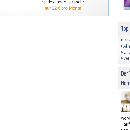
• Jedes Jahr 5 GB mehr
nur 22 € pro Monat
Top
Bes
All
LTE
Ver
Der 
Hom
werd
Tarif