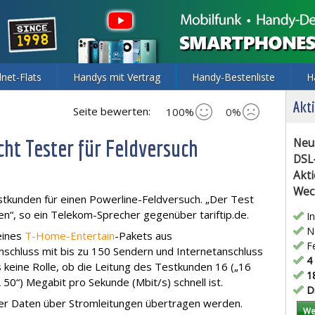
lnet-Flats
Handys mit Vertrag
Handy-Bestenliste
H
Akti
Seite bewerten:
100%
0%
ht Tester für Feldversuch
Neu
DSL
Akti
Wec
tkunden für einen Powerline-Feldversuch. „Der Test
hen“, so ein Telekom-Sprecher gegenüber tariftip.de.
In
Ne
eines
T-Home-Entertain
-Pakets aus
Fe
nschluss mit bis zu 150 Sendern und Internetanschluss
4 
s keine Rolle, ob die Leitung des Testkunden 16 („16
18
50“) Megabit pro Sekunde (Mbit/s) schnell ist.
Di
 der Daten über Stromleitungen übertragen werden.
We