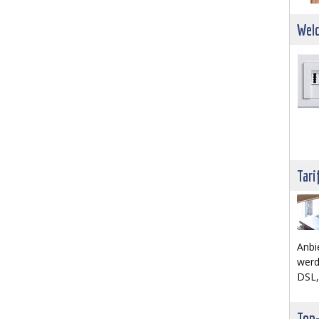
Welc
Tari
Anbi
werd
DSL,
Top