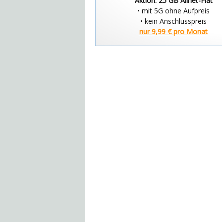
Aktion: 25 GB Allnet-Flat
• mit 5G ohne Aufpreis
• kein Anschlusspreis
nur 9,99 € pro Monat