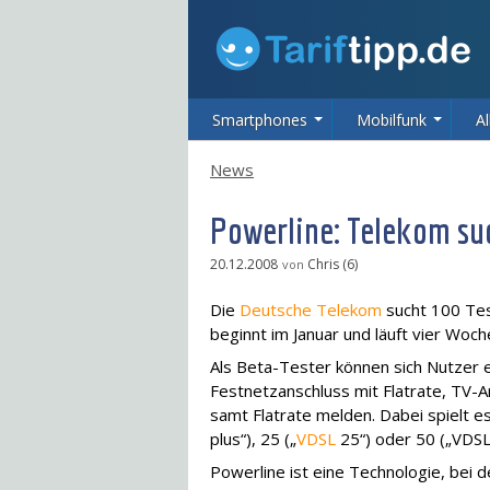
Smartphones
Mobilfunk
Al
News
Powerline: Telekom suc
20.12.2008
Chris (6)
von
Die
Deutsche Telekom
sucht 100 Tes
beginnt im Januar und läuft vier Woc
Als Beta-Tester können sich Nutzer 
Festnetzanschluss mit Flatrate, TV-A
samt Flatrate melden. Dabei spielt e
plus“), 25 („
VDSL
25“) oder 50 („VDSL 
Powerline ist eine Technologie, bei