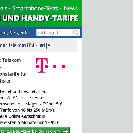
andy-Vergleich
on: Telekom DSL-Tarife
: Telekom
-
onstarife für
hsler
ternet und Festnetz-Flat
u: WLAN in allen Ecken
rnsehen mit MagentaTV nur 5 €
Tarife von 16 bis 250 MBit/s
0 € Online-Gutschrift !!!
e ersten 6 Monate nur 19,95 €
iter zur DSL-Aktion bei der Telekom