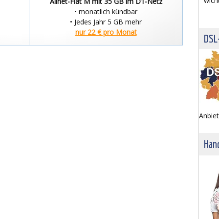
wich
Allnet-Flat M mit 35 GB im D1-Netz
• monatlich kündbar
• Jedes Jahr 5 GB mehr
nur 22 € pro Monat
DSL
Anbiet
Hand