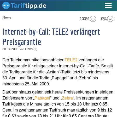
News
100%
0%
Internet-by-Call: TELE2 verlängert
Preisgarantie
28.04.2009
Chris (6)
von
Der Telekommunikationsanbieter
TELE2
verlängert die
Preisgarantie für einige seiner Internet-by-Call-Tarife. So gilt
die Tarifgarantie für die „Action“-Tarife jetzt bis mindestens
30. April und für die Tarife „Papagei“ und „Zebra“ bis
mindestens 25. Mai 2009.
Darüber hinaus gelten seit heute Preissenkungen in einigen
Zeitfenstern von „
Papagei
“ und „
Zebra
“. Im erstgenannten
Tarif kostet die Minute täglich von 15 bis 18 Uhr jetzt 0,65
Cent. Im zweitgenannten Tarif surft man täglich von 9 bis 12
für 0,63 sowie von 18 bis 21 Uhr für 0,65 Cent pro Minute.