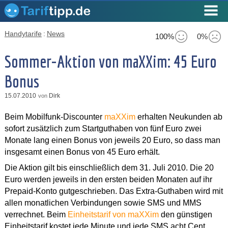
Handytarife
:
News
100%
0%
Sommer-Aktion von maXXim: 45 Euro
Bonus
15.07.2010
Dirk
von
Beim Mobilfunk-Discounter
maXXim
erhalten Neukunden ab
sofort zusätzlich zum Startguthaben von fünf Euro zwei
Monate lang einen Bonus von jeweils 20 Euro, so dass man
insgesamt einen Bonus von 45 Euro erhält.
Die Aktion gilt bis einschließlich dem 31. Juli 2010. Die 20
Euro werden jeweils in den ersten beiden Monaten auf ihr
Prepaid-Konto gutgeschrieben. Das Extra-Guthaben wird mit
allen monatlichen Verbindungen sowie SMS und MMS
verrechnet. Beim
Einheitstarif von maXXim
den günstigen
Einheitstarif kostet jede Minute und jede SMS acht Cent,