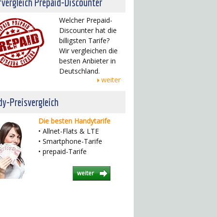
fvergleich Prepaid-Discounter
Welcher Prepaid-
Discounter hat die
billigsten Tarife?
Wir vergleichen die
besten Anbieter in
Deutschland.
weiter
y-Preisvergleich
Die besten Handytarife
• Allnet-Flats & LTE
• Smartphone-Tarife
• prepaid-Tarife
weiter