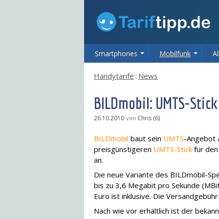
Smartphones
Mobilfunk
Al
Handytarife
:
News
BILDmobil: UMTS-Stick
26.10.2010
Chris (6)
von
BILDmobil
baut sein
UMTS
-Angebot a
preisgünstigeren
UMTS-Stick
für den
an.
Die neue Variante des BILDmobil-Sp
bis zu 3,6 Megabit pro Sekunde (MBi
Euro ist inklusive. Die Versandgebühr
Nach wie vor erhältlich ist der beka