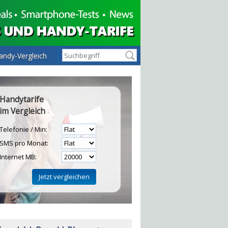
andy-Vergleich
Handytarife
im Vergleich
Telefonie / Min:
SMS pro Monat:
Internet MB:
H