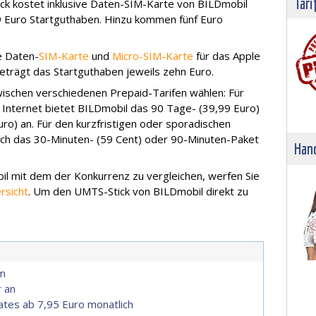
Tari
ick kostet inklusive Daten-SIM-Karte von BILDmobil
99 Euro Startguthaben. Hinzu kommen fünf Euro
e Daten-
SIM-Karte
und
Micro-SIM-Karte
für das Apple
beträgt das Startguthaben jeweils zehn Euro.
ischen verschiedenen Prepaid-Tarifen wählen: Für
 Internet bietet BILDmobil das 90 Tage- (39,99 Euro)
o) an. Für den kurzfristigen oder sporadischen
ch das 30-Minuten- (59 Cent) oder 90-Minuten-Paket
Hand
mit dem der Konkurrenz zu vergleichen, werfen Sie
rsicht
. Um den UMTS-Stick von BILDmobil direkt zu
om
r an
tes ab 7,95 Euro monatlich