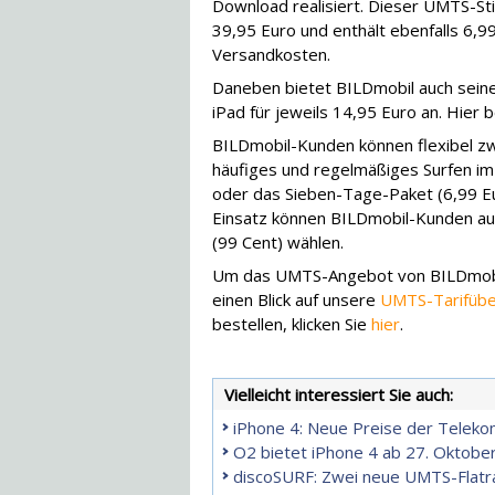
Download realisiert. Dieser UMTS-St
39,95 Euro und enthält ebenfalls 6,
Versandkosten.
Daneben bietet BILDmobil auch sein
iPad für jeweils 14,95 Euro an. Hier 
BILDmobil-Kunden können flexibel zw
häufiges und regelmäßiges Surfen im
oder das Sieben-Tage-Paket (6,99 Eur
Einsatz können BILDmobil-Kunden au
(99 Cent) wählen.
Um das UMTS-Angebot von BILDmobil 
einen Blick auf unsere
UMTS-Tarifübe
bestellen, klicken Sie
hier
.
Vielleicht interessiert Sie auch:
iPhone 4: Neue Preise der Telek
O2 bietet iPhone 4 ab 27. Oktobe
discoSURF: Zwei neue UMTS-Flatra