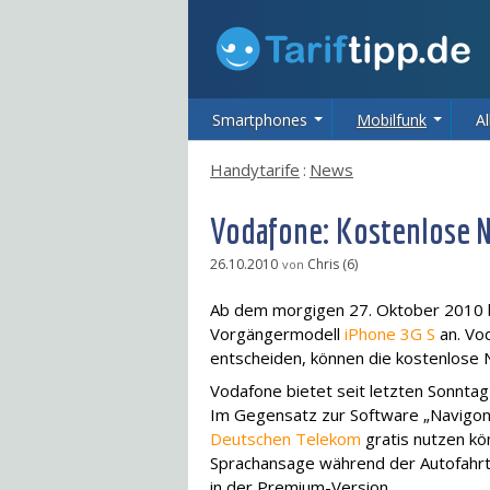
Smartphones
Mobilfunk
Al
Handytarife
:
News
Vodafone: Kostenlose 
26.10.2010
Chris (6)
von
Ab dem morgigen 27. Oktober 2010 
Vorgängermodell
iPhone 3G S
an. Vod
entscheiden, können die kostenlose 
Vodafone bietet seit letzten Sonnta
Im Gegensatz zur Software „Navigon 
Deutschen Telekom
gratis nutzen kö
Sprachansage während der Autofahrt 
in der Premium-Version.