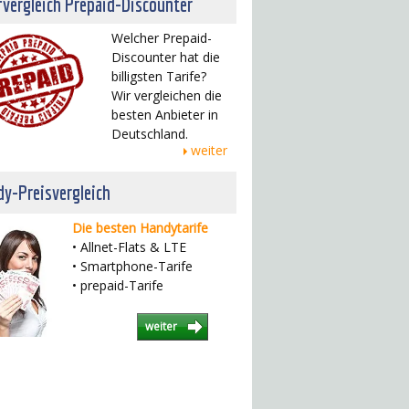
fvergleich Prepaid-Discounter
Welcher Prepaid-
Discounter hat die
billigsten Tarife?
Wir vergleichen die
besten Anbieter in
Deutschland.
weiter
y-Preisvergleich
Die besten Handytarife
• Allnet-Flats & LTE
• Smartphone-Tarife
• prepaid-Tarife
weiter