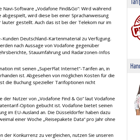
Tari
e Navi-Software „Vodafone Find&Go“: Wird während
 abgespielt, wird diese bei einer Sprachanweisung
lauter gestellt. Auch das ist bei der Telekom nur im
ne-Kunden Deutschland-Kartenmaterial zu Verfügung.
werden nach Aussage von Vodafone gegenüber
kehrsberichte, Stauumfahrung und Radarzonen-Infos
Hand
tion mit seinen „SuperFlat Internet“-Tarifen an, in
vorhanden ist. Abgesehen von möglichen Kosten für die
 die Buchung spezieller Tarifoptionen nicht
lte der Nutzer von „Vodafone Find & Go“ laut Vodafone
tentarif-Option gebucht ist. Vodafone bietet seinen
ung im EU-Ausland an. Die Düsseldorfer haben dazu
 zweimal einer Woche „Reisepakete Data“ pro Jahr ohne
n der Konkurrenz zu vergleichen, nutzen Sie unseren