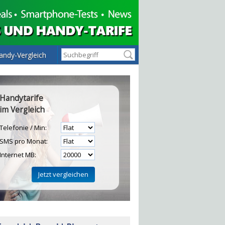
andy-Vergleich
Handytarife
im Vergleich
Telefonie / Min:
SMS pro Monat:
Internet MB:
H