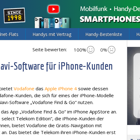
lnet-Flats
Handys mit Vertrag
Handy-Bestenliste
H
Seite bewerten:
100%
0%
Navi-Software für iPhone-Kunden
bietet
Vodafone
das
Apple iPhone 4
sowie dessen
afone-Kunden, die sich für eines der iPhone-Modelle
Navi-Software „Vodafone Find & Go“ nutzen.
g das App „Vodafone Find & Go“ im iPhone AppStore an.
select Telekom Edition“, die iPhone-Kunden der
nnen, bietet Vodafone die Gratis-Navigation mit
an. Das bietet die Telekom ihren iPhone-Kunden erst