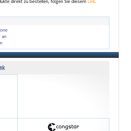
kte direkt zu bestellen, folgen Sie diesem
Link
.
fone
r an
om
unk