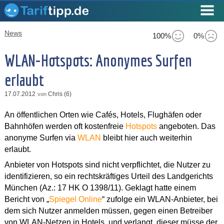
News
100%
0%
WLAN-Hotspots: Anonymes Surfen
erlaubt
17.07.2012
Chris (6)
von
An öffentlichen Orten wie Cafés, Hotels, Flughäfen oder
Bahnhöfen werden oft kostenfreie
Hotspots
angeboten. Das
anonyme Surfen via
WLAN
bleibt hier auch weiterhin
erlaubt.
Anbieter von Hotspots sind nicht verpflichtet, die Nutzer zu
identifizieren, so ein rechtskräftiges Urteil des Landgerichts
München (Az.: 17 HK O 1398/11). Geklagt hatte einem
Bericht von „
Spiegel Online
“ zufolge ein WLAN-Anbieter, bei
dem sich Nutzer anmelden müssen, gegen einen Betreiber
von WLAN-Netzen in Hotels, und verlangt, dieser müsse der