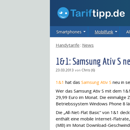
Smartphones
Mobilfunk
Al
Handytarife
:
News
1&1: Samsung Ativ S n
23.03.2013
Chris (6)
von
1&1
hat das
Samsung Ativ S
neu in s
Wer das Samsung Ativ S mit dem 1&1-
29,99 Euro im Monat. Die einmalige 
Betriebssystem Windows Phone 8 läu
Die „All-Net-Flat Basic“ von 1&1 deck
enthält eine mobile Internet-Flatra
(MB) im Monat Download-Geschwindig