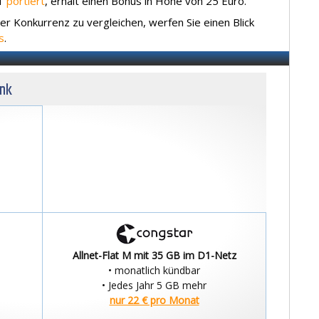
&1
portiert
, erhält einen Bonus in Höhe von 25 Euro.
er Konkurrenz zu vergleichen, werfen Sie einen Blick
s
.
unk
Allnet-Flat M mit 35 GB im D1-Netz
• monatlich kündbar
• Jedes Jahr 5 GB mehr
nur 22 € pro Monat