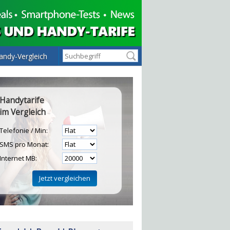
andy-Vergleich
Handytarife
im Vergleich
Telefonie / Min:
SMS pro Monat:
Internet MB:
H