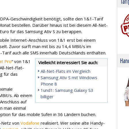
Tari
DPA-Geschwindigkeit benötigt, sollte den 1&1-Tarif
Monat bestellen. Darüber hinaus ist bei diesem All-Net-
 Euro für das Samsung Ativ S zu berappen.
mobile Internet-Anschluss von 1&1 erst bei einem
t. Zuvor surft man mit bis zu 14,4 MBit/s im
Tarif auch alle SMS innerhalb Deutschlands enthalten.
Hand
at Pro
“ von 1&1
Vielleicht interessiert Sie auch:
ll-Net-Flat-
All-Net-Flats im Vergleich
ng für das
Samsung Ativ S mit Windows
Phone 8
aximale
1und1: Samsung Galaxy S3
MBit/s. Ab einem
billiger
Anschluss auf
nn man einmal
ption für das mobile Sufen in 36 Ländern buchen.
2-Netz von
Vodafone
realisiert. Wer seine alte Handy-