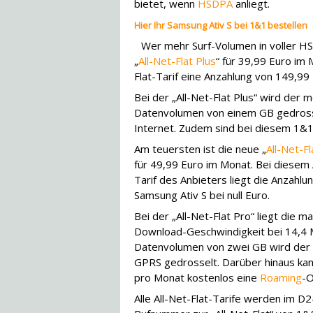
bietet, wenn
HSDPA
anliegt.
Hier Ihr Samsung Ativ S bei 1&1 bestellen
Wer mehr Surf-Volumen in voller HS
„
All-Net-Flat Plus
“ für 39,99 Euro im 
Flat-Tarif eine Anzahlung von 149,99
Bei der „All-Net-Flat Plus“ wird der 
Datenvolumen von einem GB gedrossel
Internet. Zudem sind bei diesem 1&1-
Am teuersten ist die neue „
All-Net-Fl
für 49,99 Euro im Monat. Bei diesem A
Tarif des Anbieters liegt die Anzahlu
Samsung Ativ S bei null Euro.
Bei der „All-Net-Flat Pro“ liegt die m
Download-Geschwindigkeit bei 14,4 
Datenvolumen von zwei GB wird der 
GPRS gedrosselt. Darüber hinaus ka
pro Monat kostenlos eine
Roaming
-O
Alle All-Net-Flat-Tarife werden im D