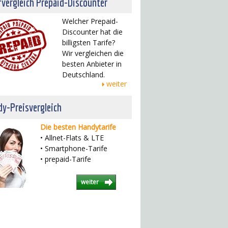
fvergleich Prepaid-Discounter
Welcher Prepaid-
Discounter hat die
billigsten Tarife?
Wir vergleichen die
besten Anbieter in
Deutschland.
weiter
y-Preisvergleich
Die besten Handytarife
• Allnet-Flats & LTE
• Smartphone-Tarife
• prepaid-Tarife
weiter