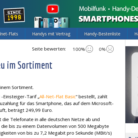
lnet-Flats
Handys mit Vertrag
Handy-Bestenliste
H
Seite bewerten:
100%
0%
eu im Sortiment
einem Sortiment.
Einsteiger-Tarif „
All-Net-Flat Basic
“ bestellt, zahlt
Zuzahlung für das Smartphone, das auf dem Microsoft-
ft, beträgt 249,99 Euro.
t die Telefonate in alle deutschen Netze ab und
te, die bis zu einem Datenvolumen von 500 Megabyte
keiten von bis zu 7,2 Megabit pro Sekunde (MBit/s)