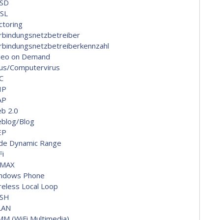
SD
SL
ctoring
rbindungsnetzbetreiber
rbindungsnetzbetreiberkennzahl
deo on Demand
rus/Computervirus
C
IP
AP
b 2.0
blog/Blog
EP
de Dynamic Range
Fi
MAX
ndows Phone
reless Local Loop
SH
LAN
M (WiFi Multimedia)