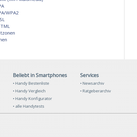
PA
PA/WPA2
SL
HTML
itzonen
nen
Beliebt in Smartphones
Services
• Handy Bestenliste
• Newsarchiv
• Handy Vergleich
• Ratgeberarchiv
• Handy Konfigurator
• alle Handytests