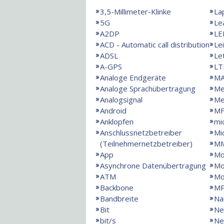
3,5-Millimeter-Klinke
La
5G
Le
A2DP
LE
ACD - Automatic call distribution
Le
ADSL
Le
A-GPS
LT
Analoge Endgeräte
MA
Analoge Sprachübertragung
Me
Analogsignal
Me
Android
MF
Anklopfen
mi
Anschlussnetzbetreiber
Mi
(Teilnehmernetzbetreiber)
M
App
Mo
Asynchrone Datenübertragung
Mo
ATM
M
Backbone
M
Bandbreite
Na
Bit
Ne
bit/s
Ne