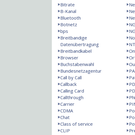
Bitrate
Ne
B-Kanal
Ne
Bluetooth
Ne
Botnetz
N
bps
NG
Breitbandige
No
Datenübertragung
NT
Breitbandkabel
On
Browser
Or
Buchstabenwahl
Ou
Bundesnetzagentur
PA
Call by Call
Pa
Callback
PD
Calling Card
PD
Callthrough
Ph
Carrier
PI
CDMA
Po
Chat
Po
Class of service
Po
CLIP
Pr