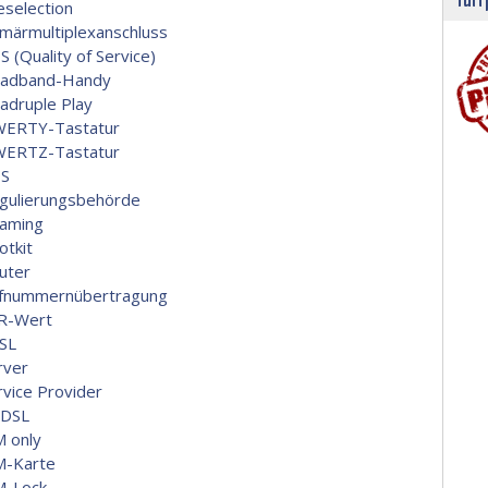
eselection
imärmultiplexanschluss
S (Quality of Service)
adband-Handy
adruple Play
ERTY-Tastatur
ERTZ-Tastatur
S
gulierungsbehörde
aming
otkit
uter
fnummernübertragung
R-Wert
SL
rver
rvice Provider
DSL
M only
M-Karte
M-Lock