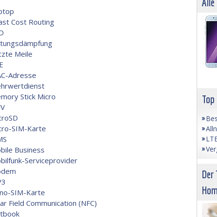
Alle
ptop
ast Cost Routing
D
itungsdämpfung
tzte Meile
E
C-Adresse
hrwertdienst
mory Stick Micro
Top
V
croSD
Bes
cro-SIM-Karte
All
LTE
MS
Ver
bile Business
bilfunk-Serviceprovider
odem
Der 
P3
Hom
no-SIM-Karte
ar Field Communication (NFC)
tbook