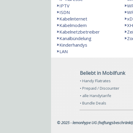
IPTV
W
ISDN
W
Kabelinternet
xD
Kabelmodem
X
Kabelnetzbetreiber
Ze
Kanalbündelung
Zo
Kinderhandys
LAN
Beliebt in Mobilfunk
• Handy Flatrates
• Prepaid / Discounter
• alle Handytarife
• Bundle Deals
© 2025 - lemonhype UG (haftungsbeschränkt)