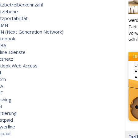
tzbetreiberkennzahl
tzebene
tzportabilität
werd
GMN
Tarif
N (Next Generation Network)
Vorw
tebook
wähl
BA
line-Dienste
Str
tsnetz
Ü
tlook Web Access
●
L
●
tch
A
F
ishing
N
rtierung
stpaid
werline
epaid
Tari