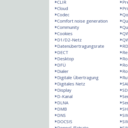
CLIR
Pr
Cloud
Pr
Codec
Qo
Comfort noise generation
Qu
Community
Qu
Cookies
QW
D1/D2-Netz
QW
Datenübertragungsrate
RD
DECT
Re
Desktop
Ro
DFÜ
Ro
Dialer
Ro
Digitale Übertragung
Ru
Digitales Netz
SA
Display
SD
D-Kanal
Se
DLNA
Se
DMB
SH
DNS
SI
DOCSIS
SI
Doppel-Flatrate
SI