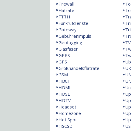
Firewall
To
Flatrate
To
FTTH
Tr
Funkrufdienste
Tr
Gateway
Tri
Gebührenimpuls
Tr
Geotagging
TV
Glasfaser
Tw
GPRS
Tw
GPS
Üb
Großhandelsflatrate
UK
GSM
U
HBCI
UM
HDMI
Un
HDSL
Up
HDTV
Up
Headset
Up
Homezone
Up
Hot Spot
Up
HSCSD
US