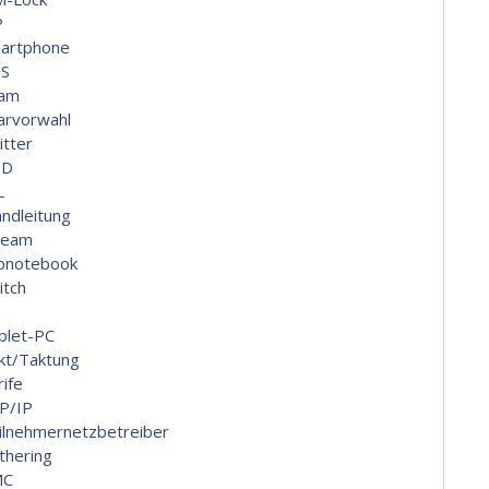
P
artphone
S
am
arvorwahl
itter
ID
L
andleitung
ream
bnotebook
itch
blet-PC
kt/Taktung
rife
P/IP
ilnehmernetzbetreiber
thering
MC