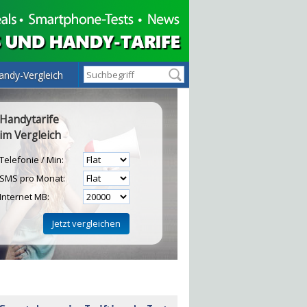
andy-Vergleich
Handytarife
im Vergleich
Telefonie / Min:
SMS pro Monat:
Internet MB:
H