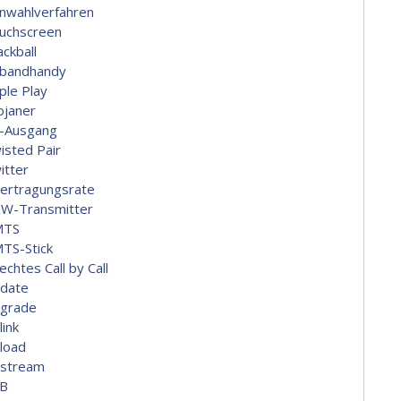
nwahlverfahren
uchscreen
ackball
ibandhandy
ple Play
ojaner
-Ausgang
isted Pair
itter
ertragungsrate
W-Transmitter
MTS
TS-Stick
echtes Call by Call
date
grade
link
load
stream
B