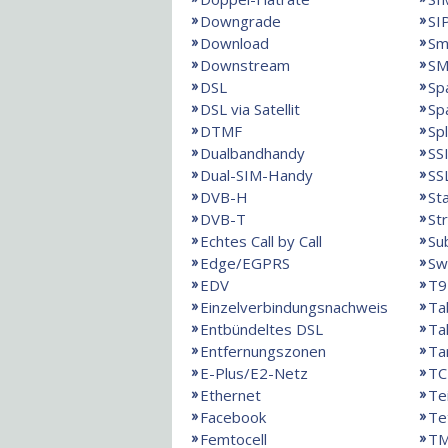
Downgrade
SI
Download
Sm
Downstream
SM
DSL
Sp
DSL via Satellit
Sp
DTMF
Spl
Dualbandhandy
SS
Dual-SIM-Handy
SS
DVB-H
St
DVB-T
St
Echtes Call by Call
Su
Edge/EGPRS
Sw
EDV
T9
Einzelverbindungsnachweis
Ta
Entbündeltes DSL
Ta
Entfernungszonen
Ta
E-Plus/E2-Netz
TC
Ethernet
Te
Facebook
Te
Femtocell
T