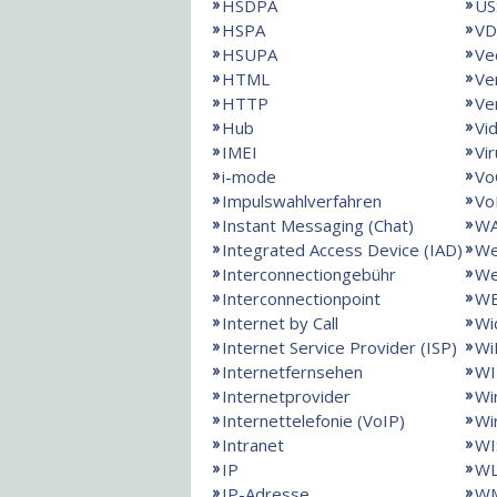
HSDPA
US
HSPA
VD
HSUPA
Ve
HTML
Ve
HTTP
Ve
Hub
Vi
IMEI
Vi
i-mode
Vo
Impulswahlverfahren
Vo
Instant Messaging (Chat)
W
Integrated Access Device (IAD)
We
Interconnectiongebühr
We
Interconnectionpoint
W
Internet by Call
Wi
Internet Service Provider (ISP)
Wi
Internetfernsehen
WI
Internetprovider
Wi
Internettelefonie (VoIP)
Wi
Intranet
WI
IP
W
IP-Adresse
WM