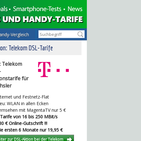
andy-Vergleich
on: Telekom DSL-Tarife
: Telekom
-
onstarife für
hsler
ternet und Festnetz-Flat
u: WLAN in allen Ecken
rnsehen mit MagentaTV nur 5 €
Tarife von 16 bis 250 MBit/s
0 € Online-Gutschrift !!!
e ersten 6 Monate nur 19,95 €
iter zur DSL-Aktion bei der Telekom