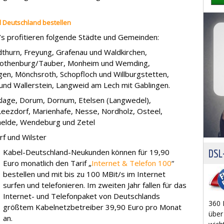
l Deutschland bestellen
s profitieren folgende Städte und Gemeinden:
dthurn, Freyung, Grafenau und Waldkirchen,
Rothenburg/Tauber, Monheim und Wemding,
en, Mönchsroth, Schopfloch und Willburgstetten,
und Wallerstein, Langweid am Lech mit Gablingen.
klage, Dorum, Dornum, Etelsen (Langwedel),
Leezdorf, Marienhafe, Nesse, Nordholz, Osteel,
chelde, Wendeburg und Zetel
f und Wilster
Kabel-Deutschland-Neukunden können für 19,90
DSL-
Euro monatlich den Tarif „
Internet & Telefon 100
“
bestellen und mit bis zu 100 MBit/s im Internet
surfen und telefonieren. Im zweiten Jahr fallen für das
Internet- und Telefonpaket von Deutschlands
360 
größtem Kabelnetzbetreiber 39,90 Euro pro Monat
über
an.