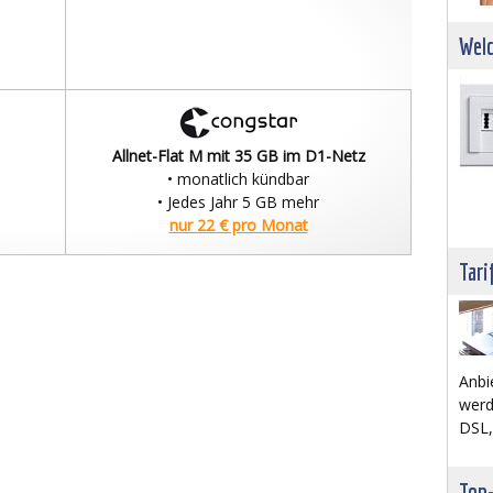
Welc
Allnet-Flat M mit 35 GB im D1-Netz
• monatlich kündbar
• Jedes Jahr 5 GB mehr
nur 22 € pro Monat
Tari
Anbi
werd
DSL,
Top