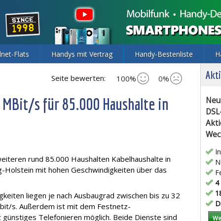
lnet-Flats
Handys mit Vertrag
Handy-Bestenliste
H
Akti
Seite bewerten:
100%
0%
 MBit/s für 85.000 Haushalte in
Neu
DSL
Akti
Wec
In
eiteren rund 85.000 Haushalten Kabelhaushalte in
Ne
g-Holstein mit hohen Geschwindigkeiten über das
Fe
4 
18
eiten liegen je nach Ausbaugrad zwischen bis zu 32
Di
bit/s. Außerdem ist mit dem Festnetz-
 günstiges Telefonieren möglich. Beide Dienste sind
We