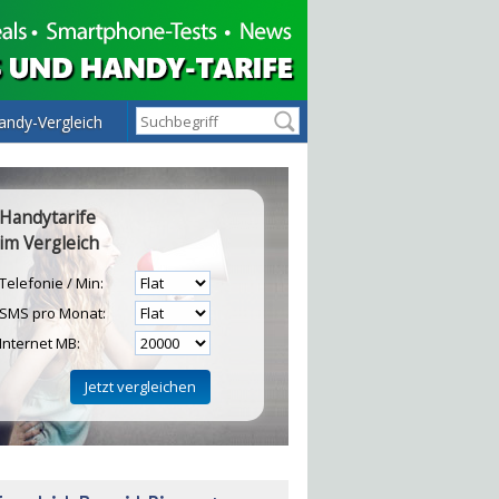
andy-Vergleich
Handytarife
im Vergleich
Telefonie / Min:
SMS pro Monat:
Internet MB:
H