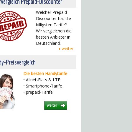
fvergleich Prepaid-Discounter
Welcher Prepaid-
Discounter hat die
billigsten Tarife?
Wir vergleichen die
besten Anbieter in
Deutschland.
weiter
y-Preisvergleich
Die besten Handytarife
• Allnet-Flats & LTE
• Smartphone-Tarife
• prepaid-Tarife
weiter