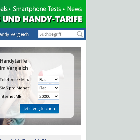
andy-Vergleich
Handytarife
im Vergleich
Telefonie / Min:
SMS pro Monat:
Internet MB:
H