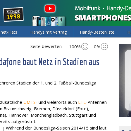
lnet-Flats
Handys mit Vertrag
Handy-Bestenliste
H
Seite bewerten:
100%
0%
dafone baut Netz in Stadien aus
hreren Stadien der 1. und 2. Fußball-Bundesliga
zusätzliche
UMTS
- und vielerorts auch
LTE
-Antennen
n in Braunschweig, Bremen, Düsseldorf (Foto),
na), Hannover, Mönchengladbach, Stuttgart und
reits aufgerüstet.
Während der Bundesliga-Saison 2014/15 sind laut