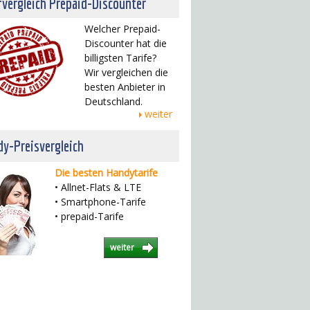
fvergleich Prepaid-Discounter
Welcher Prepaid-
Discounter hat die
billigsten Tarife?
Wir vergleichen die
besten Anbieter in
Deutschland.
weiter
y-Preisvergleich
Die besten Handytarife
• Allnet-Flats & LTE
• Smartphone-Tarife
• prepaid-Tarife
weiter