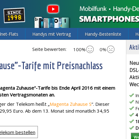
lnet-Flats
Handys mit Vertrag
Handy-Bestenliste
H
Akti
Seite bewerten:
100%
0%
use"-Tarife mit Preisnachlass
Neu
DSL
Akti
Wec
Magenta Zuhause“-Tarife bis Ende April 2016 mit einem
rsten Vertragsmonaten an.
In
Ne
iger der Telekom heißt „
Magenta Zuhause S
“. Dieser
Fe
h 29,95 Euro. Ab dem 13. Monat sind monatlich 34,95
4 
18
Di
Telekom bestellen
We