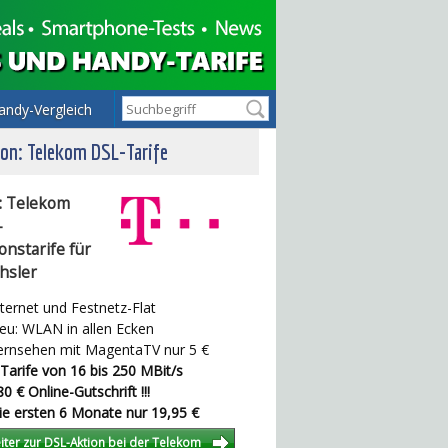
andy-Vergleich
on: Telekom DSL-Tarife
: Telekom
-
onstarife für
hsler
ternet und Festnetz-Flat
u: WLAN in allen Ecken
rnsehen mit MagentaTV nur 5 €
Tarife von 16 bis 250 MBit/s
0 € Online-Gutschrift !!!
e ersten 6 Monate nur 19,95 €
iter zur DSL-Aktion bei der Telekom