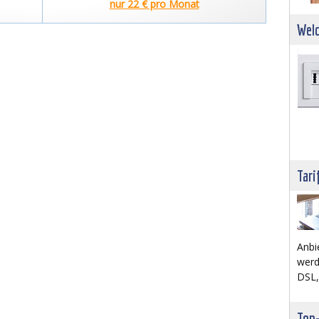
nur 22 € pro Monat
Welc
Tari
Anbi
werd
DSL,
Top