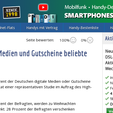
lnet-Flats
Handys mit Vertrag
Handy-Bestenliste
H
Akti
Seite bewerten:
100%
0%
Medien und Gutscheine beliebte
Neu
DSL
Akti
Wec
In
ent der Deutschen digitale Medien oder Gutscheine
Ne
tat einer repräsentativen Studie im Auftrag des High-
Fe
4 
18
zent der Befragten, werden zu Weihnachten
Di
nkt. 28 Prozent der Befragten verschenken
We