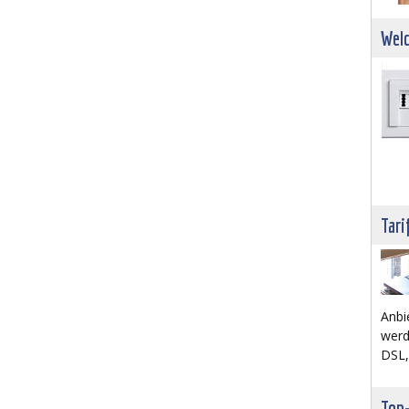
Welc
Tari
Anbi
werd
DSL,
Top