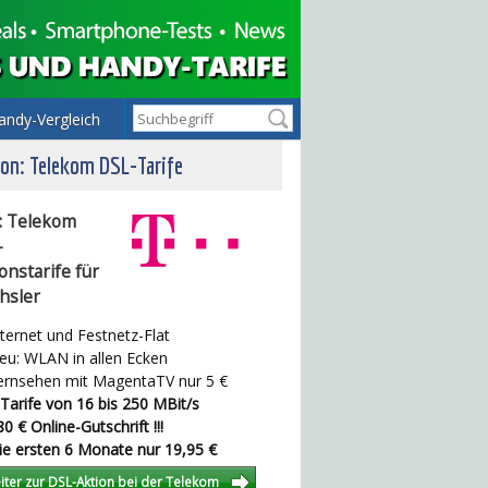
andy-Vergleich
on: Telekom DSL-Tarife
: Telekom
-
onstarife für
hsler
ternet und Festnetz-Flat
u: WLAN in allen Ecken
rnsehen mit MagentaTV nur 5 €
Tarife von 16 bis 250 MBit/s
0 € Online-Gutschrift !!!
e ersten 6 Monate nur 19,95 €
iter zur DSL-Aktion bei der Telekom