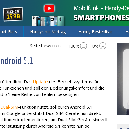
lnet-Flats
Handys mit Vertrag
Handy-Bestenliste
H
Seite bewerten:
100%
0%
Android 5.1
röffentlicht. Das
Update
des Betriebssystems für
 Funktionen und soll den Bedienungskomfort und die
d 5.1 eine Reihe von Fehlern beseitigen.
t
Dual-SIM
-Funktion nutzt, soll durch Android 5.1
nn Google unterstützt Dual-SIM-Geräte nun direkt.
nktionen implementieren, um Dual-SIM-Geräte sinnvoll
nterstützung durch Android 5.1 könnte nun so