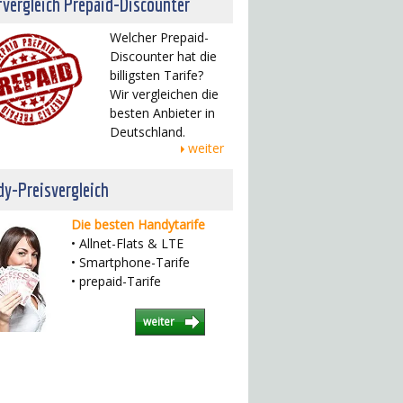
fvergleich Prepaid-Discounter
Welcher Prepaid-
Discounter hat die
billigsten Tarife?
Wir vergleichen die
besten Anbieter in
Deutschland.
weiter
y-Preisvergleich
Die besten Handytarife
• Allnet-Flats & LTE
• Smartphone-Tarife
• prepaid-Tarife
weiter