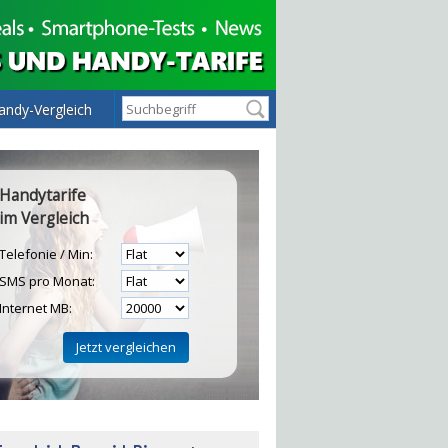
andy-Vergleich
Handytarife
im Vergleich
Telefonie / Min:
SMS pro Monat:
Internet MB:
H