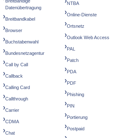
Breitbandige
NTBA
Datenübertragung
Online-Dienste
Breitbandkabel
Ortsnetz
Browser
Outlook Web Access
Buchstabenwahl
PAL
Bundesnetzagentur
Patch
Call by Call
PDA
Callback
PDF
Calling Card
Phishing
Callthrough
PIN
Carrier
Portierung
CDMA
Postpaid
Chat