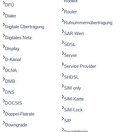
Rootkit
DFÜ
Router
Dialer
Rufnummernübertragung
Digitale Übertragung
SAR-Wert
Digitales Netz
SDSL
Display
Server
D-Kanal
Service Provider
DLNA
SHDSL
DMB
SIM only
DNS
SIM-Karte
DOCSIS
SIM-Lock
Doppel-Flatrate
SIP
Downgrade
Smartphone