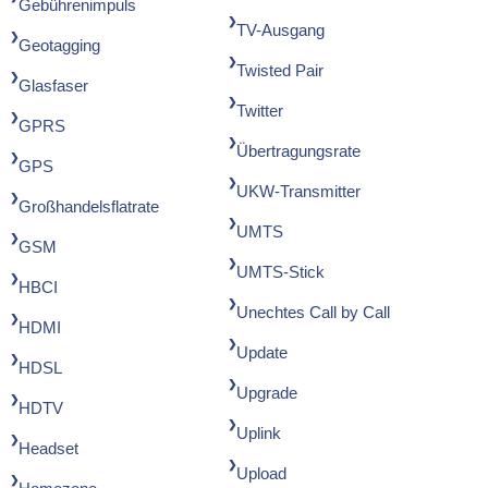
Gebührenimpuls
TV-Ausgang
Geotagging
Twisted Pair
Glasfaser
Twitter
GPRS
Übertragungsrate
GPS
UKW-Transmitter
Großhandelsflatrate
UMTS
GSM
UMTS-Stick
HBCI
Unechtes Call by Call
HDMI
Update
HDSL
Upgrade
HDTV
Uplink
Headset
Upload