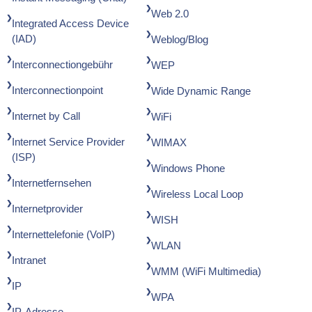
Web 2.0
Integrated Access Device
(IAD)
Weblog/Blog
Interconnectiongebühr
WEP
Interconnectionpoint
Wide Dynamic Range
Internet by Call
WiFi
Internet Service Provider
WIMAX
(ISP)
Windows Phone
Internetfernsehen
Wireless Local Loop
Internetprovider
WISH
Internettelefonie (VoIP)
WLAN
Intranet
WMM (WiFi Multimedia)
IP
WPA
IP-Adresse