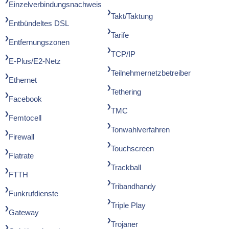
Einzelverbindungsnachweis
Takt/Taktung
Entbündeltes DSL
Tarife
Entfernungszonen
TCP/IP
E-Plus/E2-Netz
Teilnehmernetzbetreiber
Ethernet
Tethering
Facebook
TMC
Femtocell
Tonwahlverfahren
Firewall
Touchscreen
Flatrate
Trackball
FTTH
Tribandhandy
Funkrufdienste
Triple Play
Gateway
Trojaner