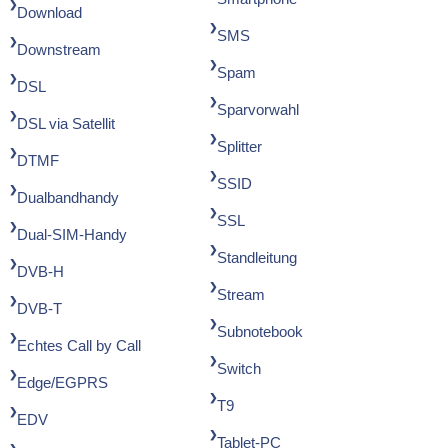
Download
SMS
Downstream
Spam
DSL
Sparvorwahl
DSL via Satellit
Splitter
DTMF
SSID
Dualbandhandy
SSL
Dual-SIM-Handy
Standleitung
DVB-H
Stream
DVB-T
Subnotebook
Echtes Call by Call
Switch
Edge/EGPRS
T9
EDV
Tablet-PC