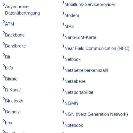
Mobilfunk-Serviceprovider
Asynchrone
Datenübertragung
Modem
ATM
MP3
Backbone
Nano-SIM-Karte
Bandbreite
Near Field Communication (NFC)
Bit
Netbook
bit/s
Netzbetreiberkennzahl
Bitrate
Netzebene
B-Kanal
Netzportabilität
Bluetooth
NGMN
Botnetz
NGN (Next Generation Network)
bps
Notebook