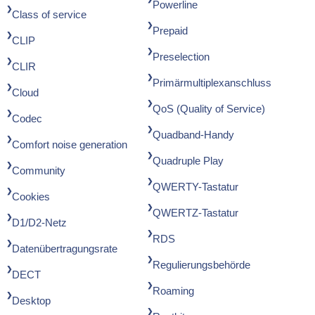
Powerline
Class of service
Prepaid
CLIP
Preselection
CLIR
Primärmultiplexanschluss
Cloud
QoS (Quality of Service)
Codec
Quadband-Handy
Comfort noise generation
Quadruple Play
Community
QWERTY-Tastatur
Cookies
QWERTZ-Tastatur
D1/D2-Netz
RDS
Datenübertragungsrate
Regulierungsbehörde
DECT
Roaming
Desktop