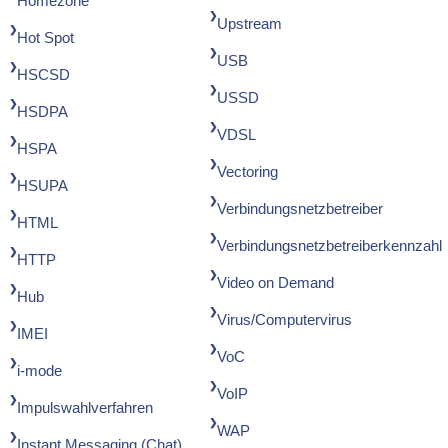
Homezone
Upstream
Hot Spot
USB
HSCSD
USSD
HSDPA
VDSL
HSPA
Vectoring
HSUPA
Verbindungsnetzbetreiber
HTML
Verbindungsnetzbetreiberkennzahl
HTTP
Video on Demand
Hub
Virus/Computervirus
IMEI
VoC
i-mode
VoIP
Impulswahlverfahren
WAP
Instant Messaging (Chat)