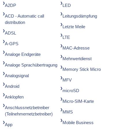
A2DP
LED
ACD - Automatic call
Leitungsdämpfung
distribution
Letzte Meile
ADSL
LTE
A-GPS
MAC-Adresse
Analoge Endgeräte
Mehrwertdienst
Analoge Sprachübertragung
Memory Stick Micro
Analogsignal
MFV
Android
microSD
Anklopfen
Micro-SIM-Karte
Anschlussnetzbetreiber
MMS
(Teilnehmernetzbetreiber)
Mobile Business
App