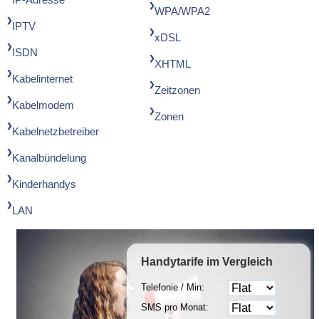
WPA/WPA2
IPTV
xDSL
ISDN
XHTML
Kabelinternet
Zeitzonen
Kabelmodem
Zonen
Kabelnetzbetreiber
Kanalbündelung
Kinderhandys
LAN
Handytarife
im Vergleich
Telefonie / Min:
SMS pro Monat: